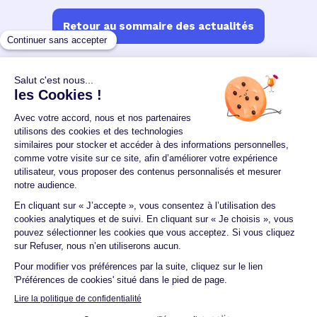
Retour au sommaire des actualités
Un crédit vous engage et doit être remboursé.
Vérifiez vos capacités de remboursement avant de
vous engager.
Aucun versement, de quelque nature que ce soit, ne
peut être exigé d'un particulier avant l'obtention
d'un ou plusieurs prêts d'argent.
© 2026 Guide du crédit •
Plan du site
•
Mentions
légales
•
Accessibilité
•
Contact