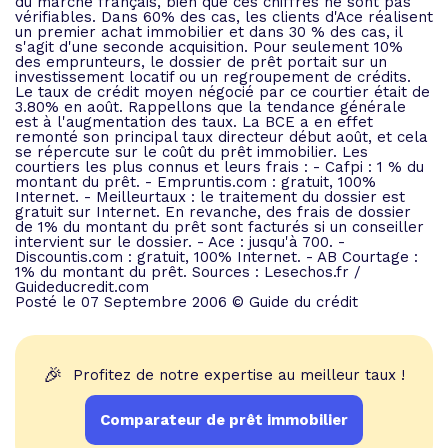
du marché français, bien que ces chiffres ne sont pas
vérifiables. Dans 60% des cas, les clients d'Ace réalisent
un premier achat immobilier et dans 30 % des cas, il
s'agit d'une seconde acquisition. Pour seulement 10%
des emprunteurs, le dossier de prêt portait sur un
investissement locatif ou un regroupement de crédits.
Le taux de crédit moyen négocié par ce courtier était de
3.80% en août. Rappellons que la tendance générale
est à l'augmentation des taux. La BCE a en effet
remonté son principal taux directeur début août, et cela
se répercute sur le coût du prêt immobilier. Les
courtiers les plus connus et leurs frais : - Cafpi : 1 % du
montant du prêt. - Empruntis.com : gratuit, 100%
Internet. - Meilleurtaux : le traitement du dossier est
gratuit sur Internet. En revanche, des frais de dossier
de 1% du montant du prêt sont facturés si un conseiller
intervient sur le dossier. - Ace : jusqu'à 700. -
Discountis.com : gratuit, 100% Internet. - AB Courtage :
1% du montant du prêt. Sources : Lesechos.fr /
Guideducredit.com
Posté le 07 Septembre 2006 © Guide du crédit
🎉
Profitez de notre expertise au meilleur taux !
Comparateur de prêt immobilier