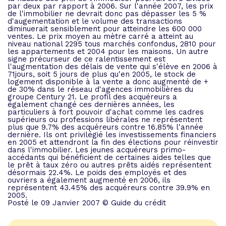
par deux par rapport à 2006. Sur l'année 2007, les prix
de l'immobilier ne devrait donc pas dépasser les 5 %
d'augementation et le volume des transactions
diminuerait sensiblement pour atteindre les 600 000
ventes. Le prix moyen au mètre carré a atteint au
niveau national 2295 tous marchés confondus, 2810 pour
les appartements et 2004 pour les maisons. Un autre
signe précurseur de ce ralentissement est
l'augmentation des délais de vente qui s'élève en 2006 à
71jours, soit 5 jours de plus qu'en 2005, le stock de
logement disponible à la vente a donc augmenté de +
de 30% dans le réseau d'agences immobilières du
groupe Century 21. Le profil des acquéreurs a
également changé ces dernières années, les
particuliers à fort pouvoir d'achat comme les cadres
supérieurs ou professions libérales ne représentent
plus que 9.7% des acquéreurs contre 16.85% l'année
dernière. Ils ont privilégié les investissements financiers
en 2005 et attendront la fin des élections pour réinvestir
dans l'immobilier. Les jeunes acquéreurs primo-
accédants qui bénéficient de certaines aides telles que
le prêt à taux zéro ou autres prêts aidés représentent
désormais 22.4%. Le poids des employés et des
ouvriers a également augmenté en 2006, ils
représentent 43.45% des acquéreurs contre 39.9% en
2005.
Posté le 09 Janvier 2007 © Guide du crédit