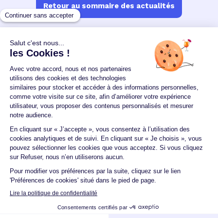
Retour au sommaire des actualités
Un crédit vous engage et doit être remboursé.
Vérifiez vos capacités de remboursement avant de
vous engager.
Aucun versement, de quelque nature que ce soit, ne
peut être exigé d'un particulier avant l'obtention
d'un ou plusieurs prêts d'argent.
© 2026 Guide du crédit •
Plan du site
•
Mentions
légales
•
Accessibilité
•
Contact