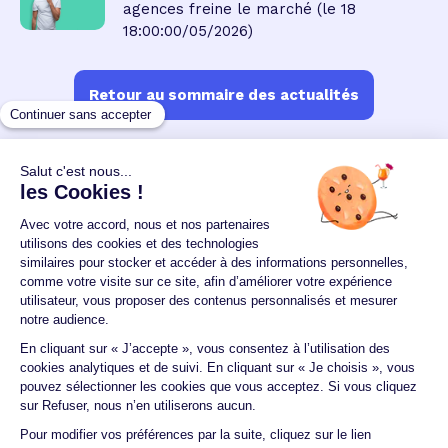
agences freine le marché
(le 18
18:00:00/05/2026)
Retour au sommaire des actualités
Un crédit vous engage et doit être remboursé.
Vérifiez vos capacités de remboursement avant de
vous engager.
Aucun versement, de quelque nature que ce soit, ne
peut être exigé d'un particulier avant l'obtention
d'un ou plusieurs prêts d'argent.
© 2026 Guide du crédit •
Plan du site
•
Mentions