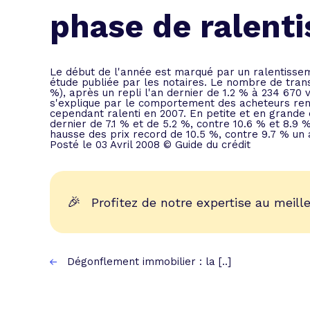
L'acte de
phase de ralent
Tous les 
Trouvez votre prêt conso au meilleur
Bénéficiez de notre expertise en reg
Le début de l'année est marqué par un ralentisseme
étude publiée par les notaires. Le nombre de transa
Profitez de notre expertise au meilleu
%), après un repli l'an dernier de 1.2 % à 234 670 v
s'explique par le comportement des acheteurs rendus
cependant ralenti en 2007. En petite et en grande
dernier de 7.1 % et de 5.2 %, contre 10.6 % et 8.9 %
hausse des prix record de 10.5 %, contre 9.7 % un a
Posté le 03 Avril 2008 © Guide du crédit
🎉
Profitez de notre expertise au meille
Dégonflement immobilier : la [..]