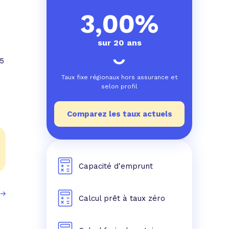
e prêt
e crédit conso
tes les simulations de rachat de crédit
3,00%
sur 20 ans
.5
Taux fixe régionaux hors assurance et
selon profil
Comparez les taux actuels
Capacité d'emprunt
Calcul prêt à taux zéro