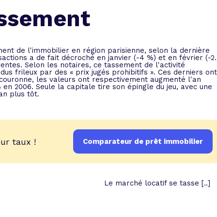
 vente et le remboursement
Toutes les simulations d
Toutes les simulations d
Tou
issement
immobilier
outils prêt immobilier
 taux !
roupement de crédits
nt de l'immobilier en région parisienne, selon la dernière
ctions a de fait décroché en janvier (-4 %) et en février (-2
r taux !
entes. Selon les notaires, ce tassement de l'activité
 frileux par des « prix jugés prohibitifs ». Ces derniers ont
 couronne, les valeurs ont respectivement augmenté l'an
 en 2006. Seule la capitale tire son épingle du jeu, avec une
n plus tôt.
ur taux !
Comparateur de prêt immobilier
Le marché locatif se tasse [..]