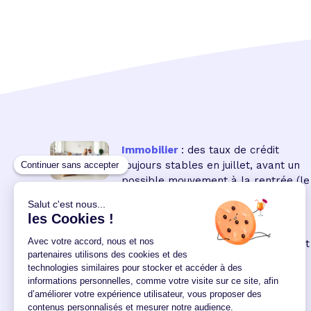
Immobilier
: des taux de crédit
toujours stables en juillet, avant un
possible mouvement à la rentrée
(le
16 18:00:00/07/2026)
Immobilier neuf
: la remontée des
taux réduit encore le pouvoir d'achat
des acquéreurs
(le 04
12:00:00/06/2026)