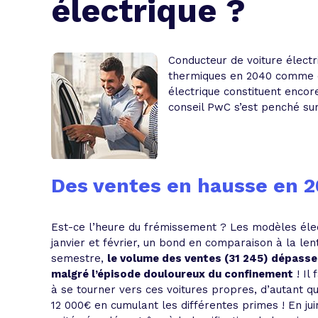
électrique ?
L'acte de
Tous les 
Conducteur de voiture électri
Trouvez votre prêt conso au meilleur
Bénéficiez de notre expertise en reg
thermiques en 2040 comme e
électrique constituent encor
Profitez de notre expertise au meilleu
conseil PwC s’est penché sur 
Des ventes en hausse en 
Est-ce l’heure du frémissement ? Les modèles éle
janvier et février, un bond en comparaison à la le
semestre,
le volume des ventes (31 245) dépasse 
malgré l’épisode douloureux du confinement
! Il
à se tourner vers ces voitures propres, d’autant q
12 000€ en cumulant les différentes primes ! En ju