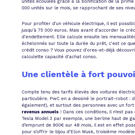
unités écoulées grâce à la bonification de la prime
000 unités sur le mois, se rapprochant de ses nive
Pour profiter d'un véhicule électrique, il est possi
jusqu'à 75 000 euros. Mais avant d'accorder le cré
d'endettement. Elle calcule ensuite les mensualité
échelonnés sur toute la durée du prêt, c'est ce qu
crédit conso ? Vous pouvez d'ores-et-déjà découvri
calculette capacité d'achat conso.
Une clientèle à fort pouvoi
Compte tenu des tarifs élevés des voitures électri
particulière. PwC en a dessiné le portrait-robot 
également), et surtout des personnes avec un fort
revenus annuels
! Dans ces conditions, il n’est pas 
Tesla Model 3 par exemple, une berline haut de ga
d’emprunt de 900€ sur 48 mois, il est en effet pos
pour s’offrir le bijou d’Elon Musk, troisième modèl