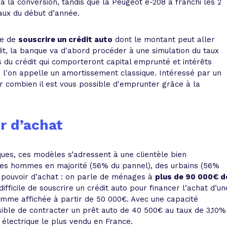
 à la conversion, tandis que la Peugeot e-208 a franchi les 2
aux du début d’année.
ble de
souscrire un crédit auto
dont le montant peut aller
dit, la banque va d'abord procéder à une simulation du taux
s du crédit qui comporteront capital emprunté et intérêts
e l'on appelle un amortissement classique. Intéressé par un
r combien il est vous possible d'emprunter grâce à la
r d’achat
ques, ces modèles s’adressent à une clientèle bien
: des hommes en majorité (56% du pannel), des urbains (56%
 pouvoir d’achat : on parle de ménages à
plus de 90 000€ d
difficile de souscrire un crédit auto pour financer l’achat d’un
mme affichée à partir de 50 000€. Avec une capacité
sible de contracter un prêt auto de 40 500€ au taux de 3,10%
e électrique le plus vendu en France.