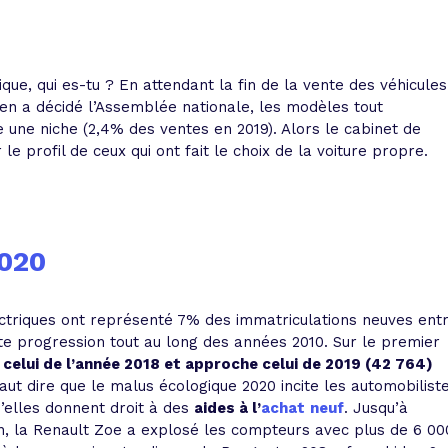
 vente et le remboursement
Toutes les simulations d
Toutes les simulations d
Tou
immobilier
outils prêt immobilier
que, qui es-tu ? En attendant la fin de la vente des véhicules
 taux !
roupement de crédits
n a décidé l’Assemblée nationale, les modèles tout
e une niche (2,4% des ventes en 2019). Alors le cabinet de
r taux !
le profil de ceux qui ont fait le choix de la voiture propre.
2020
ctriques ont représenté 7% des immatriculations neuves ent
nte progression tout au long des années 2010. Sur le premier
celui de l’année 2018 et approche celui de 2019 (42 764)
 faut dire que le malus écologique 2020 incite les automobilist
u’elles donnent droit à des
aides à l’
achat
neuf
. Jusqu’à
in, la Renault Zoe a explosé les compteurs avec plus de 6 00