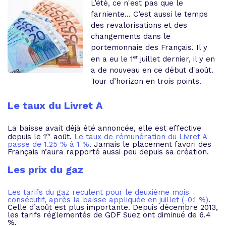
L’été, ce n'est pas que le
farniente... C’est aussi le temps
des revalorisations et des
changements dans le
portemonnaie des Français. Il y
er
en a eu le 1
juillet dernier, il y en
a de nouveau en ce début d'août.
Tour d’horizon en trois points.
Le taux du Livret A
La baisse avait déjà été annoncée, elle est effective
er
depuis le 1
août.
Le taux de rémunération du Livret A
passe de 1.25 % à 1 %
. Jamais le placement favori des
Français n’aura rapporté aussi peu depuis sa création.
Les prix du gaz
Les tarifs du gaz reculent pour le deuxième mois
consécutif, après la baisse appliquée en juillet (-0.1 %)
.
Celle d’août est plus importante. Depuis décembre 2013,
les tarifs réglementés de GDF Suez ont diminué de 6.4
%.