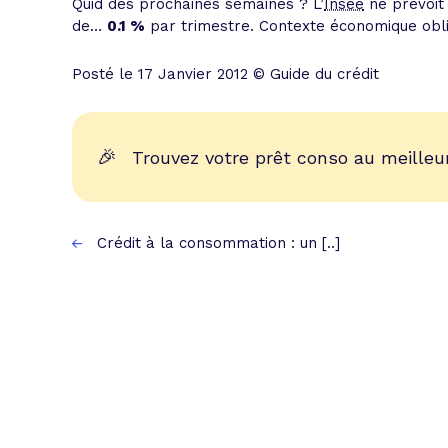
Quid des prochaines semaines ? L’
Insee
ne prévoit 
de…
0.1 %
par trimestre. Contexte économique oblig
Posté le 17 Janvier 2012 © Guide du crédit
🎉
Trouvez votre prêt conso au meilleur
Crédit à la consommation : un [..]