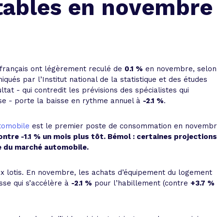
stables en novembre
 vente et le remboursement
Toutes les simulations d
Toutes les simulations d
Tou
immobilier
outils prêt immobilier
 taux !
roupement de crédits
r taux !
rançais ont légèrement reculé de
0.1 %
en novembre, selon
qués par l’Institut national de la statistique et des études
tat - qui contredit les prévisions des spécialistes qui
sse - porte la baisse en rythme annuel à
-2.1 %
.
tomobile
est le premier poste de consommation en novemb
contre
-1.1 %
un mois plus tôt. Bémol : certaines projections
e du marché automobile.
ux lotis. En novembre, les achats d’équipement du logement
sse qui s’accélère à
-2.1 %
pour l’habillement (contre
+3.7 %