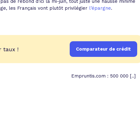
pas de rebond d’ici la mi-juin, tout juste une hausse minime
e, les Français vont plutôt privilégier
l’épargne
.
 taux !
Comparateur de crédit
Empruntis.com : 500 000 [..]