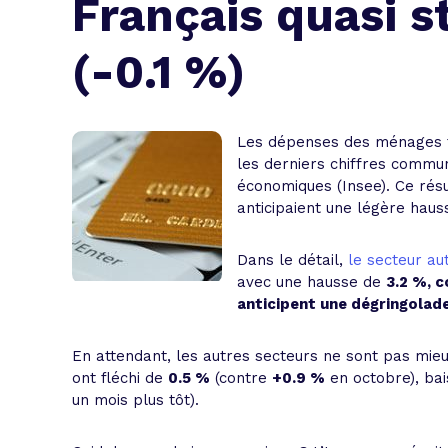
Français quasi 
L'acte de
Tous les 
(-0.1 %)
Trouvez votre prêt conso au meilleur
Bénéficiez de notre expertise en reg
Profitez de notre expertise au meilleu
Les dépenses des ménages f
les derniers chiffres communi
économiques (Insee). Ce résul
anticipaient une légère hau
Dans le détail,
le secteur au
avec une hausse de
3.2 %, 
anticipent une dégringolad
En attendant, les autres secteurs ne sont pas mie
ont fléchi de
0.5 %
(contre
+0.9 %
en octobre), bai
un mois plus tôt).