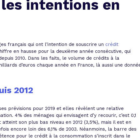
les intentions en
 vente et le remboursement
Toutes les simulations d
Toutes les simulations d
Tou
immobilier
outils prêt immobilier
 taux !
roupement de crédits
r taux !
es français qui ont l’intention de souscrire un
crédit
chiffre en hausse pour la deuxième année consécutive, qui
depuis 2010. Dans les faits, le volume de crédits à la
liards d’euros chaque année en France, là aussi une donné
uis 2012
es prévisions pour 2019 et elles révèlent une relative
tion. 4% des ménages qui envisagent d’y recourir, c’est 0,1
 atteint son plus bas niveau en 2012 (3,5%), mais il est en
efois encore loin des 6,1% de 2003. Néanmoins, la barre des
tence pour le crédit à la consommation s'inscrit dans le