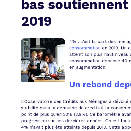
bas soutiennent 
L'acte de
Tous les 
2019
Trouvez votre prêt conso au meilleur
Bénéficiez de notre expertise en reg
Profitez de notre expertise au meilleu
4% : c’est la part des ménag
consommation
en 2019
. Un 
atteint son plus haut niveau 
consommation dépasse 40 mil
en augmentation.
Un rebond dep
L’Observatoire des Crédits aux Ménages a dévoilé s
stabilité dans la demande de crédits à la consomma
point de plus qu’en 2018 (3,9%). Ce baromètre avait
progression sur ces dernières années. On est tout
4% n’avait plus été atteinte depuis 2010.
Cette appé