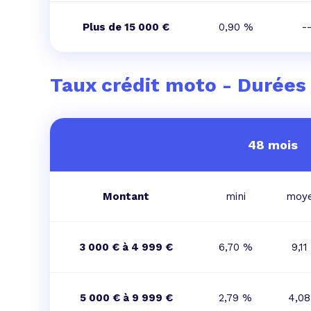
Plus de 15 000 €
0,90 %
-
Taux crédit moto - Durées
48 mois
Montant
mini
moy
3 000 € à 4 999 €
6,70 %
9,11
5 000 € à 9 999 €
2,79 %
4,0