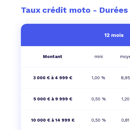
L'acte de
Taux crédit moto - Durées
Tous les 
Trouvez votre prêt conso au meilleur
Bénéficiez de notre expertise en reg
12 mois
Profitez de notre expertise au meilleu
Montant
mini
moy
3 000 € à 4 999 €
1,00 %
8,9
5 000 € à 9 999 €
0,50 %
1,2
10 000 € à 14 999 €
0,50 %
0,8