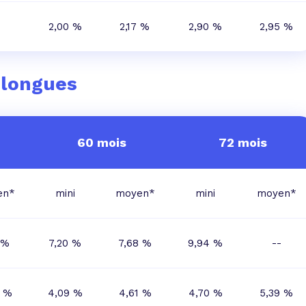
-
2,00 %
2,17 %
2,90 %
2,95 %
 longues
60 mois
72 mois
en*
mini
moyen*
mini
moyen*
 %
7,20 %
7,68 %
9,94 %
--
8 %
4,09 %
4,61 %
4,70 %
5,39 %