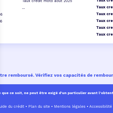
Taux cre
Taux credit moto août 2025
Taux cre
...
Taux cre
26
Taux cre
26
Taux cre
Taux cre
être remboursé. Vérifiez vos capacités de rembo
ue ce soit, ne peut être exigé d'un particulier avant l'obtent
ide du crédit •
Plan du site
•
Mentions légales
•
Accessibilité