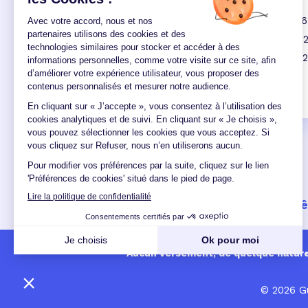
Taux credit moto avril 2026
Taux credit moto mars 2026
Taux credit moto février 20
Taux credit moto janvier 20
Un crédit vous engage et doit 
Aucun versement, de quelque nature q
© 2026 Gu