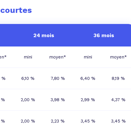
 vente et le remboursement
Toutes les simulations d
Toutes les simulations d
Tou
 courtes
immobilier
outils prêt immobilier
 taux !
roupement de crédits
24 mois
36 mois
r taux !
en*
mini
moyen*
mini
moyen*
5 %
6,10 %
7,80 %
6,40 %
8,19 %
0 %
2,00 %
3,98 %
2,99 %
4,37 %
1 %
2,00 %
2,23 %
3,45 %
3,45 %