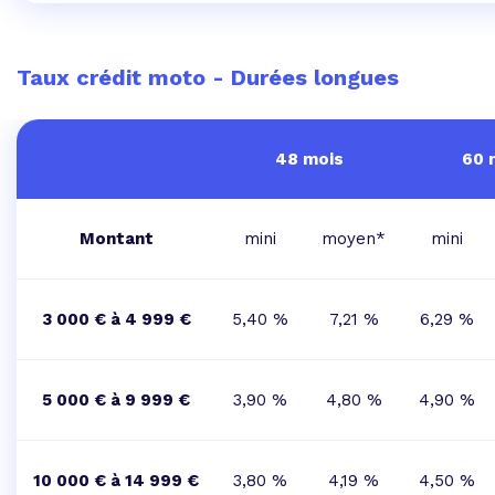
Taux crédit moto - Durées longues
48 mois
60 
Montant
mini
moyen*
mini
3 000 € à 4 999 €
5,40 %
7,21 %
6,29 %
5 000 € à 9 999 €
3,90 %
4,80 %
4,90 %
10 000 € à 14 999 €
3,80 %
4,19 %
4,50 %