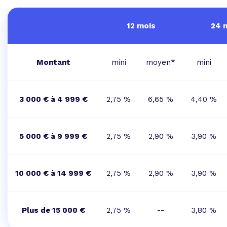
12 mois
24 
Montant
mini
moyen*
mini
3 000 € à 4 999 €
2,75 %
6,65 %
4,40 %
5 000 € à 9 999 €
2,75 %
2,90 %
3,90 %
10 000 € à 14 999 €
2,75 %
2,90 %
3,90 %
Plus de 15 000 €
2,75 %
--
3,80 %