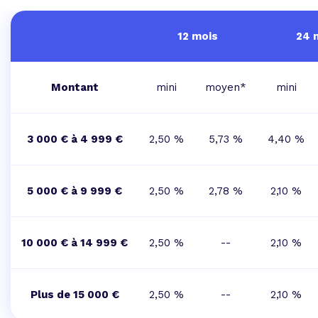
12 mois
24 
Montant
mini
moyen*
mini
3 000 € à 4 999 €
2,50 %
5,73 %
4,40 %
5 000 € à 9 999 €
2,50 %
2,78 %
2,10 %
10 000 € à 14 999 €
2,50 %
--
2,10 %
Plus de 15 000 €
2,50 %
--
2,10 %