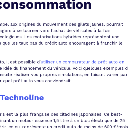
 consommation
 vente et le remboursement
Toutes les simulations d
Toutes les simulations d
Tou
immobilier
outils prêt immobilier
mpe, aux origines du mouvement des gilets jaunes, pourrait
 taux !
roupement de crédits
gers à se tourner vers l’achat de véhicules à la fois
ologiques. Les motorisations hybrides représentent une
r taux !
s que les taux bas du crédit auto encouragent à franchir le
to
, il est possible d'
utiliser un comparateur de prêt auto en
e idée du financement du véhicule. Voici quelques exemples 
nsuite réaliser vos propres simulations,
en faisant varier par
ir quel prêt auto vous conviendrait.
 Technoline
ris est la plus française des citadines japonaises. Ce best-
inant un moteur essence 1,5 litre à un bloc électrique de 25
rir, ce qui représente
un crédit auto de moins de 600 €/mois