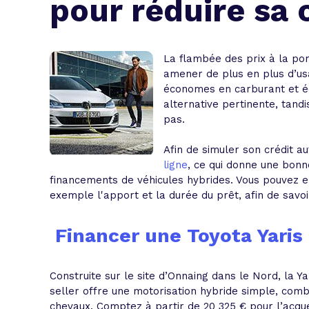
pour réduire sa
L'acte de
Tous les 
La flambée des prix à la po
Trouvez votre prêt conso au meilleur
Bénéficiez de notre expertise en reg
amener de plus en plus d’usa
économes en carburant et éc
Profitez de notre expertise au meilleu
alternative pertinente, tandi
pas.
Afin de simuler son crédit au
ligne
, ce qui donne une bonn
financements de véhicules hybrides. Vous pouvez e
exemple l'apport et la durée du prêt
, afin de savo
Financer une
Toyota Yaris
Construite sur le site d’Onnaing dans le Nord, la Ya
seller offre une motorisation hybride simple, comb
chevaux. Comptez à partir de 20 325 € pour l’acqué