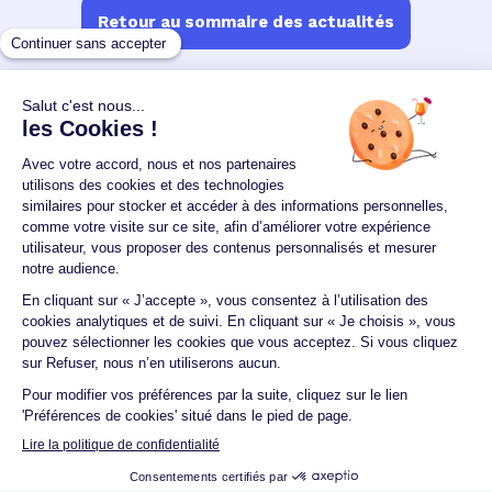
Retour au sommaire des actualités
Un crédit vous engage et doit être remboursé.
Vérifiez vos capacités de remboursement avant de
vous engager.
Aucun versement, de quelque nature que ce soit, ne
peut être exigé d'un particulier avant l'obtention
d'un ou plusieurs prêts d'argent.
© 2026 Guide du crédit •
Plan du site
•
Mentions
légales
•
Accessibilité
•
Contact