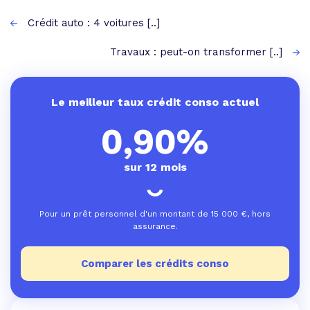
Crédit auto : 4 voitures [..]
Travaux : peut-on transformer [..]
Le meilleur taux crédit conso actuel
0,90%
sur 12 mois
Pour un prêt personnel d'un montant de
15 000
€, hors
assurance.
Comparer les crédits conso