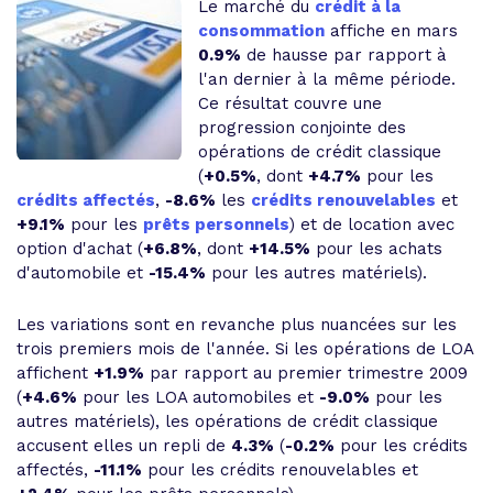
Le marché du
crédit à la
consommation
affiche en mars
0.9%
de hausse par rapport à
l'an dernier à la même période.
Ce résultat couvre une
progression conjointe des
opérations de crédit classique
(
+0.5%
, dont
+4.7%
pour les
crédits affectés
,
-8.6%
les
crédits renouvelables
et
+9.1%
pour les
prêts personnels
) et de location avec
option d'achat (
+6.8%
, dont
+14.5%
pour les achats
d'automobile et
-15.4%
pour les autres matériels).
Les variations sont en revanche plus nuancées sur les
trois premiers mois de l'année. Si les opérations de LOA
affichent
+1.9%
par rapport au premier trimestre 2009
(
+4.6%
pour les LOA automobiles et
-9.0%
pour les
autres matériels), les opérations de crédit classique
accusent elles un repli de
4.3%
(
-0.2%
pour les crédits
affectés,
-11.1%
pour les crédits renouvelables et