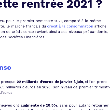
tte rentrée 2021 ?
 vente et le remboursement
Toutes les simulations d
Toutes les simulations d
Tou
immobilier
outils prêt immobilier
5% pour le premier semestre 2021, comparé à la même
 taux !
roupement de crédits
te, le marché français du
crédit à la consommation
affiche
ion de crédit conso revient ainsi à ses niveaux prépandémie,
r taux !
 des Sociétés Financières.
onso
 à presque
22 milliards d’euros de janvier à juin
, si l’on prend
,5 milliards d’euros en 2020. Son niveau de premier trimestr
 d’euros.
 neuves ont
augmenté de 20,5%,
sans pour autant retourner