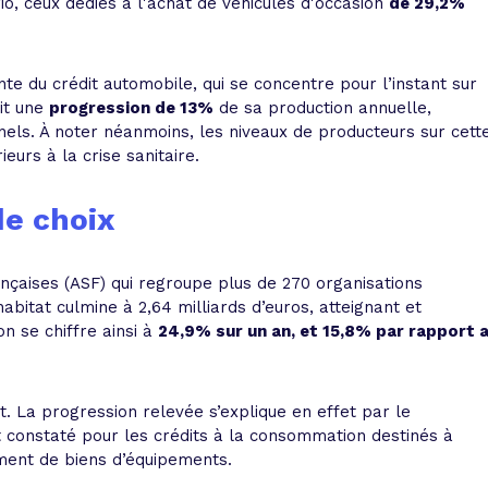
o, ceux dédiés à l'achat de véhicules d'occasion
de 29,2%
e du crédit automobile, qui se concentre pour l’instant sur
rit une
progression de 13%
de sa production annuelle,
ls. À noter néanmoins, les niveaux de producteurs sur cett
eurs à la crise sanitaire.
de choix
ançaises (ASF) qui regroupe plus de 270 organisations
habitat culmine à 2,64 milliards d’euros, atteignant et
 se chiffre ainsi à
24,9% sur un an, et 15,8% par rapport 
t. La progression relevée s’explique en effet par le
t constaté pour les crédits à la consommation destinés à
ement de biens d’équipements.