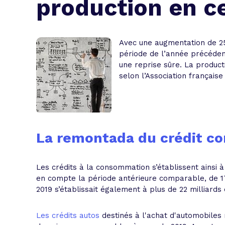
production en ce
L'acte de
Tous les 
Avec une augmentation de 2
Trouvez votre prêt conso au meilleur
Bénéficiez de notre expertise en reg
période de l’année précéden
une reprise sûre. La product
Profitez de notre expertise au meilleu
selon l’Association française
La remontada du crédit c
Les crédits à la consommation s’établissent ainsi
en compte la période antérieure comparable, de 17
2019 s’établissait également à plus de 22 milliards
Les crédits autos
destinés à l'achat d'automobiles