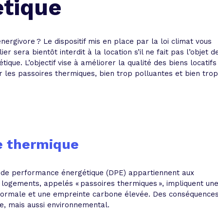
étique
 vente et le remboursement
Toutes les simulations d
Toutes les simulations d
Tou
immobilier
outils prêt immobilier
ergivore ? Le dispositif mis en place par la loi climat vous
 taux !
roupement de crédits
r sera bientôt interdit à la location s’il ne fait pas l’objet d
ique. L’objectif vise à améliorer la qualité des biens locatifs
r taux !
ur les passoires thermiques, bien trop polluantes et bien trop
re thermique
c de performance énergétique (DPE) appartiennent aux
 logements, appelés « passoires thermiques », impliquent un
 normale et une empreinte carbone élevée. Des conséquence
ue, mais aussi environnemental.