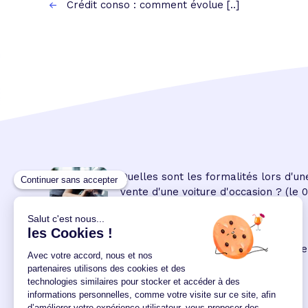
Crédit conso : comment évolue [..]
Quelles sont les formalités lors d'un
vente d'une voiture d'occasion ?
(le 
08:45:00/04/2023)
Prêt personnel
: les modalités de ce
crédit à la consommation
(le 09
00:00:00/02/2022)