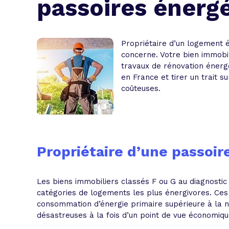
passoires énerg
L'acte de
Tous les 
Propriétaire d’un logement én
Trouvez votre prêt conso au meilleur
Bénéficiez de notre expertise en reg
concerne. Votre bien immobilie
travaux de rénovation énergét
Profitez de notre expertise au meilleu
en France et tirer un trait s
coûteuses.
Propriétaire d’une passoi
Les biens immobiliers classés F ou G au diagnosti
catégories de logements les plus énergivores. Ces
consommation d’énergie primaire supérieure à la
désastreuses à la fois d’un point de vue économiq