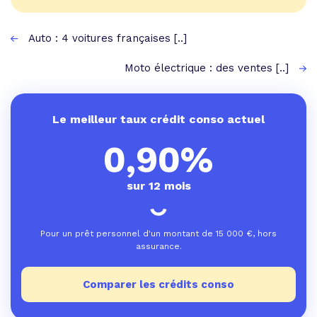
Auto : 4 voitures françaises [..]
Moto électrique : des ventes [..]
Le meilleur taux crédit conso actuel
0,90%
sur 12 mois
Pour un prêt personnel d'un montant de
15 000
€, hors
assurance.
Comparer les crédits conso