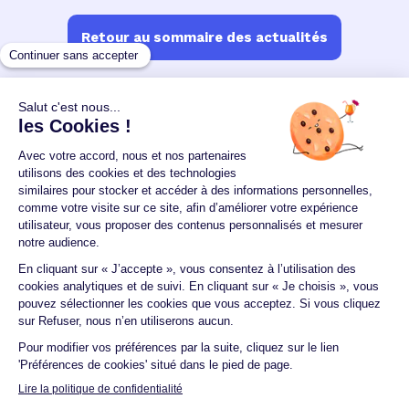
Retour au sommaire des actualités
Un crédit vous engage et doit être remboursé.
Vérifiez vos capacités de remboursement avant de
vous engager.
Aucun versement, de quelque nature que ce soit, ne
peut être exigé d'un particulier avant l'obtention
d'un ou plusieurs prêts d'argent.
© 2026 Guide du crédit •
Plan du site
•
Mentions
légales
•
Accessibilité
•
Contact