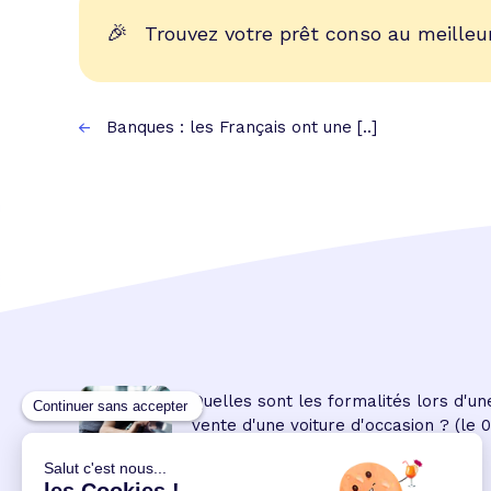
🎉
Trouvez votre prêt conso au meilleur
Banques : les Français ont une [..]
Quelles sont les formalités lors d'un
vente d'une voiture d'occasion ?
(le 
08:45:00/04/2023)