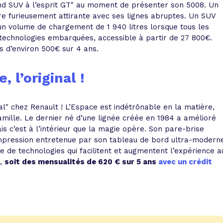
d SUV à l’esprit GT" au moment de présenter son 5008. Un
lure furieusement attirante avec ses lignes abruptes. Un SUV
un volume de chargement de 1 940 litres lorsque tous les
 technologies embarquées, accessible à partir de 27 800€.
s d’environ 500€ sur 4 ans.
 l’original !
al" chez Renault ! L’Espace est indétrônable en la matière,
amille. Le dernier né d’une lignée créée en 1984 a amélioré
s c’est à l’intérieur que la magie opère. Son pare-brise
impression entretenue par son tableau de bord ultra-modern
ude de technologies qui facilitent et augmentent l’expérience a
€,
soit des mensualités de 620 € sur 5 ans
avec un crédit