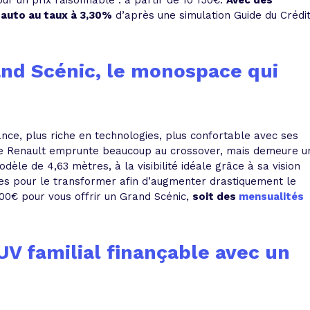
pour un prix raisonnable : à partir de 10 150€.
Avec des
 auto au taux à 3,30%
d’après une simulation Guide du Crédit
and Scénic, le monospace qui
nce, plus riche en technologies, plus confortable avec ses
 de Renault emprunte beaucoup au crossover, mais demeure u
le de 4,63 mètres, à la visibilité idéale grâce à sa vision
ges pour le transformer afin d’augmenter drastiquement le
0€ pour vous offrir un Grand Scénic,
soit des
mensualités
V familial finançable avec un