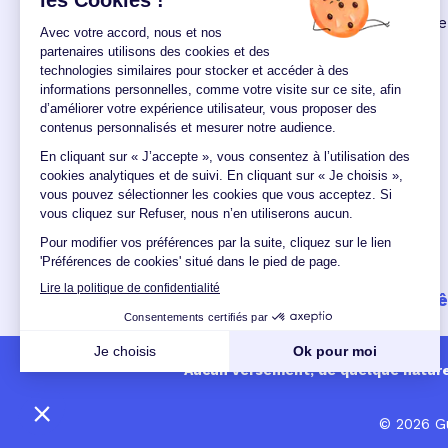
Prêt personnel
: les modalités de ce
crédit à la consommation
(le 09
00:00:00/02/2022)
Un crédit vous engage et doit 
Aucun versement, de quelque nature q
© 2026 Gu