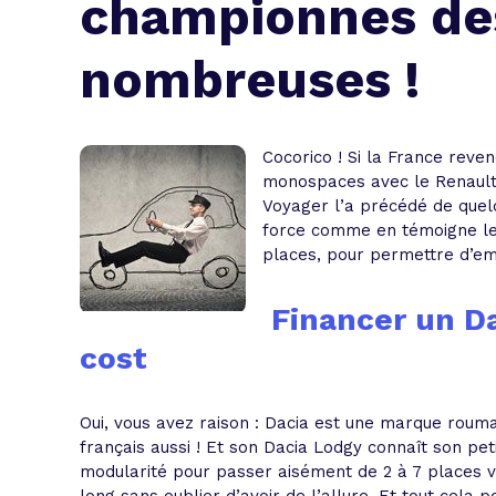
championnes des
L'acte de
Tous les 
nombreuses !
Trouvez votre prêt conso au meilleur
Bénéficiez de notre expertise en reg
Profitez de notre expertise au meilleu
Cocorico ! Si la France reve
monospaces avec le Renault
Voyager l’a précédé de quelq
force comme en témoigne le 
places, pour permettre d’em
Financer un D
cost
Oui, vous avez raison : Dacia est une marque roumai
français aussi ! Et son Dacia Lodgy connaît son pe
modularité pour passer aisément de 2 à 7 places v