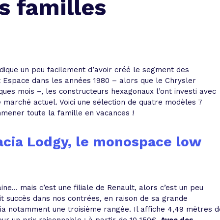
 familles
 vente et le remboursement
Toutes les simulations d
Toutes les simulations d
Tou
immobilier
outils prêt immobilier
 taux !
roupement de crédits
r taux !
ndique un peu facilement d’avoir créé le segment des
 Espace dans les années 1980 – alors que le Chrysler
ues mois –, les constructeurs hexagonaux l’ont investi avec
marché actuel. Voici une sélection de quatre modèles 7
mener toute la famille en vacances !
acia Lodgy, le monospace low
ne… mais c’est une filiale de Renault, alors c’est un peu
tit succès dans nos contrées, en raison de sa grande
ia notamment une troisième rangée. Il affiche 4,49 mètres d