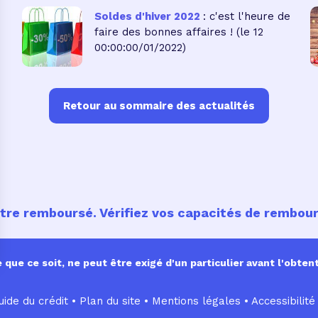
Soldes d'hiver 2022
: c'est l'heure de
faire des bonnes affaires !
(le 12
00:00:00/01/2022)
Retour au sommaire des actualités
être remboursé. Vérifiez vos capacités de rembo
ue ce soit, ne peut être exigé d'un particulier avant l'obtent
ide du crédit •
Plan du site
•
Mentions légales
•
Accessibilité