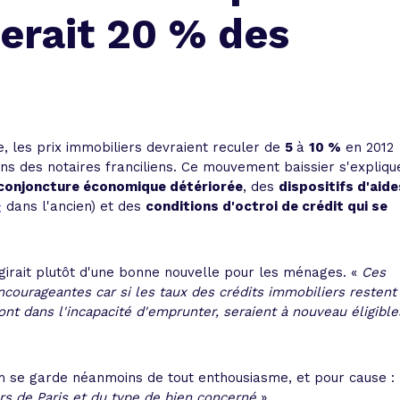
 vente et le remboursement
Toutes les simulations d
Toutes les simulations d
Tou
serait 20 % des
immobilier
outils prêt immobilier
 taux !
roupement de crédits
r taux !
e, les prix immobiliers devraient reculer de
5
à
10 %
en 2012
ons des notaires franciliens. Ce mouvement baissier s'expliqu
conjoncture économique détériorée
, des
dispositifs d'aide
+
dans l'ancien) et des
conditions d'octroi de crédit qui se
 s'agirait plutôt d'une bonne nouvelle pour les ménages. «
Ces
encourageantes car si les taux des crédits immobiliers restent
ont dans l'incapacité d'emprunter, seraient à nouveau éligible
m se garde néanmoins de tout enthousiasme, et pour cause :
ers de Paris et du type de bien concerné
».