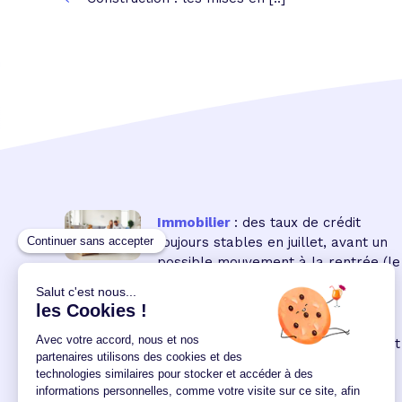
Immobilier
: des taux de crédit
toujours stables en juillet, avant un
possible mouvement à la rentrée
(le
16 18:00:00/07/2026)
Immobilier neuf
: la remontée des
taux réduit encore le pouvoir d'achat
des acquéreurs
(le 04
12:00:00/06/2026)