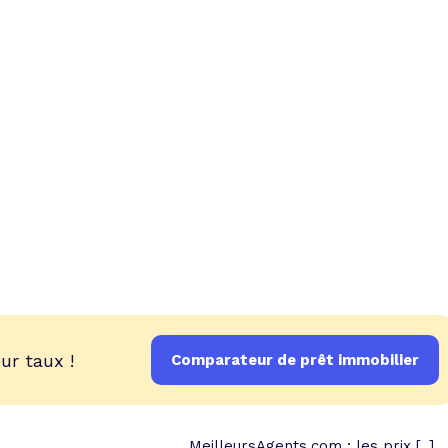
ur taux !
Comparateur de prêt immobilier
MeilleursAgents.com : les prix [..]