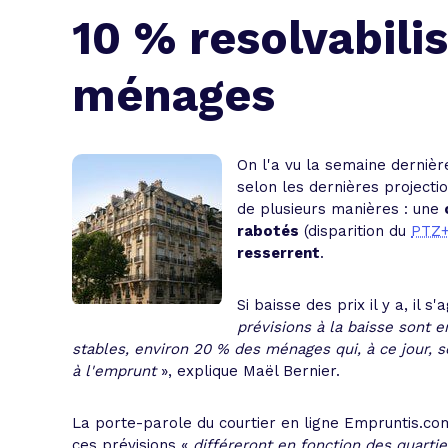
L'acte de
10 % resolvabili
Tous les 
ménages
Trouvez votre prêt conso au meilleur
Bénéficiez de notre expertise en reg
Profitez de notre expertise au meilleu
On l'a vu la semaine dernièr
selon les dernières projecti
de plusieurs manières : une
rabotés
(disparition du
PTZ
resserrent
.
Si baisse des prix il y a, il
prévisions à la baisse sont 
stables, environ 20 % des ménages qui, à ce jour, s
à l'emprunt
», explique Maël Bernier.
La porte-parole du courtier en ligne Empruntis.co
ces prévisions «
différeront en fonction des quarti