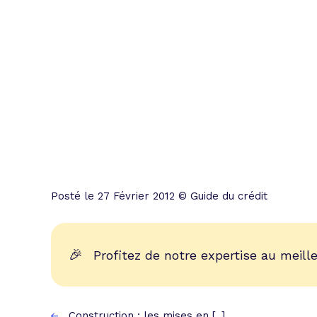
Posté le 27 Février 2012 © Guide du crédit
🎉
Profitez de notre expertise au meille
Construction : les mises en [..]