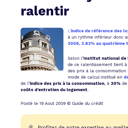
L'acte de
ralentir
Tous les 
Trouvez votre prêt conso au meilleur
Bénéficiez de notre expertise en reg
L’
indice de référence des l
à un rythme inférieur donc a
Profitez de notre expertise au meilleu
2008
,
2.83% au quatrième 
Selon l’
Institut national d
de ce ralentissement tient à l
des prix à la consommation h
mode de calcul institué en
d
de l’
indice des prix à la consommation
, à
20%
de 
coûts d’entretien du logement
.
Posté le 19 Aout 2009 © Guide du crédit
🎉
Profitez de notre expertise au meille