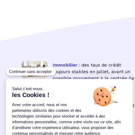
Immobilier
: des taux de crédit
toujours stables en juillet, avant un
possible mouvement à la rentrée
(le
16 18:00:00/07/2026)
Immobilier neuf
: la remontée des
taux réduit encore le pouvoir d'achat
des acquéreurs
(le 04
12:00:00/06/2026)