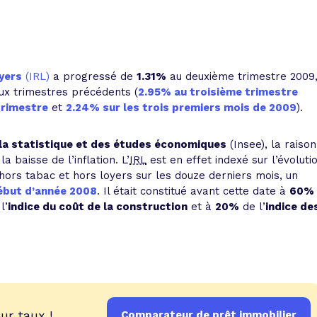
 vente et le remboursement
Toutes les simulations d
Toutes les simulations d
Tou
immobilier
outils prêt immobilier
 taux !
roupement de crédits
oyers
(IRL)
a progressé de
1.31%
au deuxième trimestre 2009
ux trimestres précédents (
2.95% au troisième trimestre
r taux !
trimestre
et
2.24% sur les trois premiers mois de 2009
).
e la statistique et des études économiques
(Insee), la raison
a baisse de l’inflation. L’
IRL
est en effet indexé sur l’évoluti
ors tabac et hors loyers sur les douze derniers mois, un
ébut d’année 2008
. Il était constitué avant cette date à
60%
l’
indice du coût de la construction
et à
20%
de l’
indice de
ur taux !
Comparateur de prêt immobilier