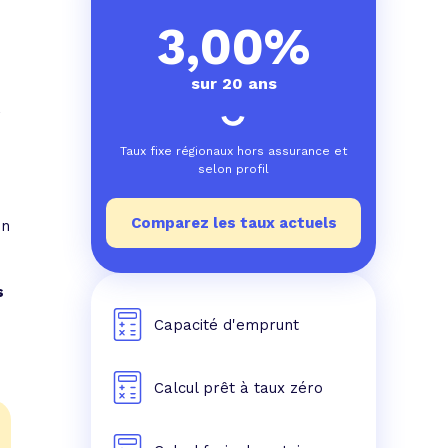
e prêt
e crédit conso
tes les simulations de rachat de crédit
3,00%
sur 20 ans
,
Taux fixe régionaux hors assurance et
selon profil
Comparez les taux actuels
on
s
Capacité d'emprunt
Calcul prêt à taux zéro