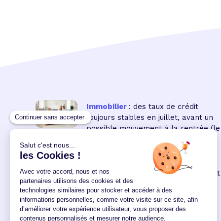
Immobilier
: des taux de crédit
toujours stables en juillet, avant un
possible mouvement à la rentrée
(le
16 18:00:00/07/2026)
Immobilier neuf
: la remontée des
taux réduit encore le pouvoir d'achat
des acquéreurs
(le 04
12:00:00/06/2026)