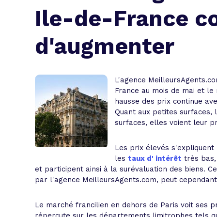
L'acte de
Ile-de-France c
Tous les 
d'augmenter
Trouvez votre prêt conso au meilleur
Bénéficiez de notre expertise en reg
Profitez de notre expertise au meilleu
L'agence MeilleursAgents.co
France au mois de mai et le
hausse des prix continue av
Quant aux petites surfaces,
surfaces, elles voient leur 
Les prix élevés s'expliquent
les
taux d' intérêt
très bas,
et participent ainsi à la surévaluation des biens.
par l'agence MeilleursAgents.com, peut cependant 
Le marché francilien en dehors de Paris voit ses 
répercute sur les départements limitrophes tels q