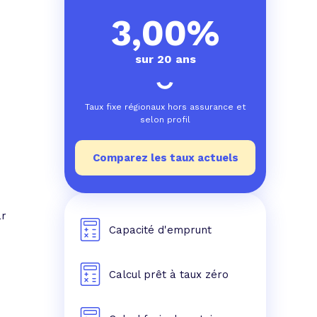
e prêt
e crédit conso
tes les simulations de rachat de crédit
3,00%
sur 20 ans
Taux fixe régionaux hors assurance et
selon profil
Comparez les taux actuels
ar
Capacité d'emprunt
Calcul prêt à taux zéro