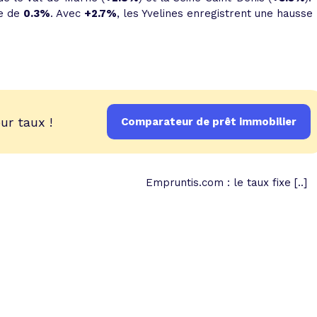
me de
0.3%
. Avec
+2.7%
, les Yvelines enregistrent une hausse
ur taux !
Comparateur de prêt immobilier
Empruntis.com : le taux fixe [..]