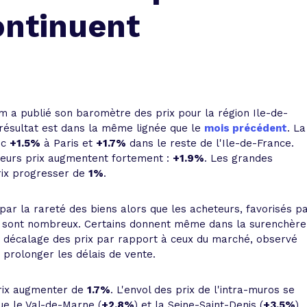
 vente et le remboursement
Toutes les simulations d
Toutes les simulations d
Tou
ontinuent
immobilier
outils prêt immobilier
 taux !
roupement de crédits
r taux !
m a publié son baromètre des prix pour la région Ile-de-
 résultat est dans la même lignée que le
mois précédent
. La
ec
+1.5%
à Paris et
+1.7%
dans le reste de l'Ile-de-France.
 leurs prix augmentent fortement :
+1.9%
. Les grandes
prix progresser de
1%
.
 par la rareté des biens alors que les acheteurs, favorisés p
 sont nombreux. Certains donnent même dans la surenchère
 Ce décalage des prix par rapport à ceux du marché, observé
prolonger les délais de vente.
prix augmenter de
1.7%
. L'envol des prix de l'intra-muros se
ue le Val-de-Marne (
+2.8%
) et la Seine-Saint-Denis (
+3.5%
).