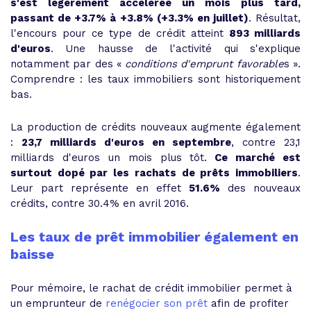
s'est légèrement accélérée un mois plus tard,
passant de +3.7% à +3.8% (+3.3% en juillet)
. Résultat,
l'encours pour ce type de crédit atteint
893 milliards
d'euros
. Une hausse de l'activité qui s'explique
notamment par des
«
conditions d'emprunt favorable
s
»
.
Comprendre : les taux immobiliers sont historiquement
bas.
La production de crédits nouveaux augmente également
:
23,7 milliards d'euros en septembre
, contre 23,1
milliards d'euros un mois plus tôt.
Ce marché est
surtout dopé par les rachats de prêts immobiliers
.
Leur part représente en effet
51.6%
des nouveaux
crédits, contre 30.4% en avril 2016.
Les taux de prêt immobilier également en
baisse
Pour mémoire, le rachat de crédit immobilier permet à
un emprunteur de
renégocier son prêt
afin de profiter