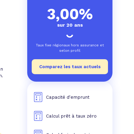
e prêt
e crédit conso
tes les simulations de rachat de crédit
3,00%
sur 20 ans
Taux fixe régionaux hors assurance et
selon profil
Comparez les taux actuels
on
n.
Capacité d'emprunt
Calcul prêt à taux zéro