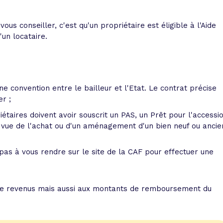
 vente et le remboursement
Toutes les simulations d
Toutes les simulations d
Tou
immobilier
outils prêt immobilier
ous conseiller, c'est qu'un propriétaire est éligible à l'Aide
un locataire.
 taux !
roupement de crédits
r taux !
'une convention entre le bailleur et l'Etat. Le contrat précise
er ;
taires doivent avoir souscrit un PAS, un Prêt pour l'accessi
 vue de l'achat ou d'un aménagement d'un bien neuf ou ancie
ez pas à vous rendre sur le site de la CAF pour effectuer une
s de revenus mais aussi aux montants de remboursement du