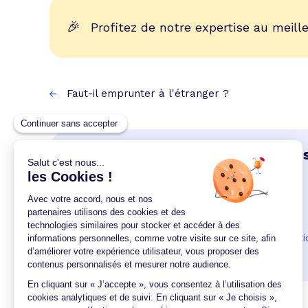
🎉
Profitez de notre expertise au meille
Faut-il emprunter à l'étranger ?
D'autres astuces pourraient vous
Comment éviter les frais hypothécaires ?
Faut-il souscrire une assurance chômage ?
Y a-t-il des pénalités de remboursement ant
N'oubliez pas la garantie revente...