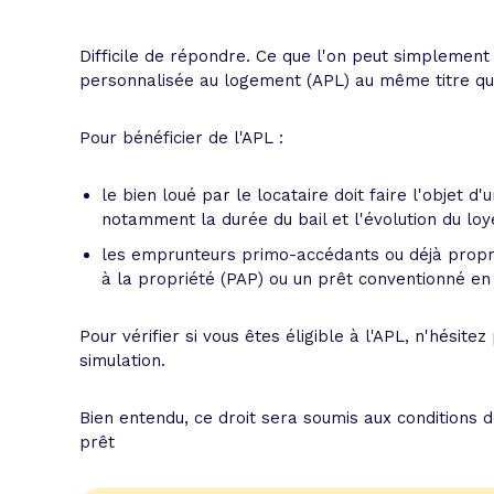
L'acte de
Tous les 
Difficile de répondre. Ce que l'on peut simplement v
personnalisée au logement (APL) au même titre qu'
Trouvez votre prêt conso au meilleur
Bénéficiez de notre expertise en reg
Pour bénéficier de l'APL :
Profitez de notre expertise au meilleu
le bien loué par le locataire doit faire l'objet d
notamment la durée du bail et l'évolution du loy
les emprunteurs primo-accédants ou déjà proprié
à la propriété (PAP) ou un prêt conventionné en
Pour vérifier si vous êtes éligible à l'APL, n'hésit
simulation.
Bien entendu, ce droit sera soumis aux condition
prêt