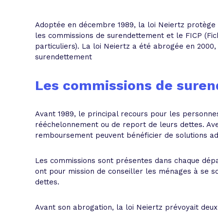
L'acte de
Tous les 
Adoptée en décembre 1989, la loi Neiertz protège l
les commissions de surendettement et le FICP (Fic
particuliers). La loi Neiertz a été abrogée en 2000
Trouvez votre prêt conso au meilleur
Bénéficiez de notre expertise en reg
surendettement
Profitez de notre expertise au meilleu
Les commissions de sure
Avant 1989, le principal recours pour les personn
rééchelonnement ou de report de leurs dettes. Avec
remboursement peuvent bénéficier de solutions a
Les commissions sont présentes dans chaque dépar
ont pour mission de conseiller les ménages à se so
dettes.
Avant son abrogation, la loi Neiertz prévoyait deu