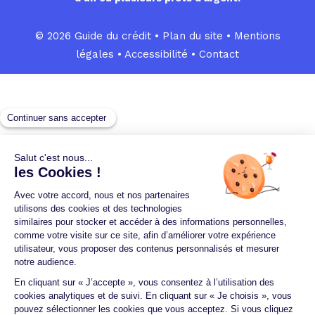
© 2026 Guide du crédit •
Plan du site
•
Mentions
légales
•
Accessibilité
•
Contact