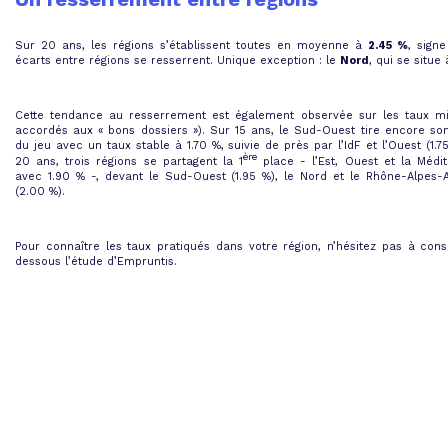
Sur 20 ans, les régions s’établissent toutes en moyenne à
2.45 %
, sign
écarts entre régions se resserrent. Unique exception : le
Nord
, qui se situe
Cette tendance au resserrement est également observée sur les taux mi
accordés aux « bons dossiers »). Sur 15 ans, le Sud-Ouest tire encore son
du jeu avec un taux stable à 1.70 %, suivie de près par l’IdF et l’Ouest (1.7
ère
20 ans, trois régions se partagent la 1
place - l’Est, Ouest et la Médit
avec 1.90 % -, devant le Sud-Ouest (1.95 %), le Nord et le Rhône-Alpes-
(2.00 %).
Pour connaître les taux pratiqués dans votre région, n’hésitez pas à cons
dessous l’étude d’Empruntis.