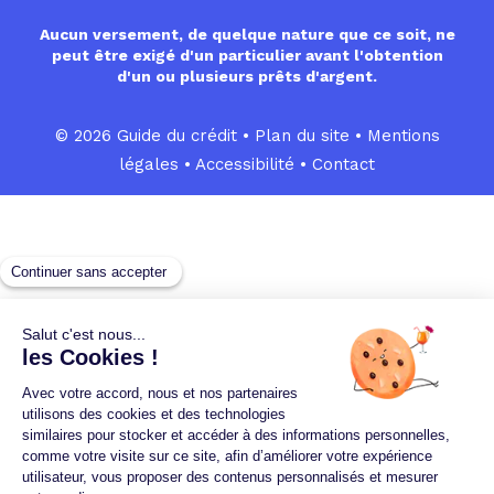
Aucun versement, de quelque nature que ce soit, ne
peut être exigé d'un particulier avant l'obtention
d'un ou plusieurs prêts d'argent.
© 2026 Guide du crédit •
Plan du site
•
Mentions
légales
•
Accessibilité
•
Contact