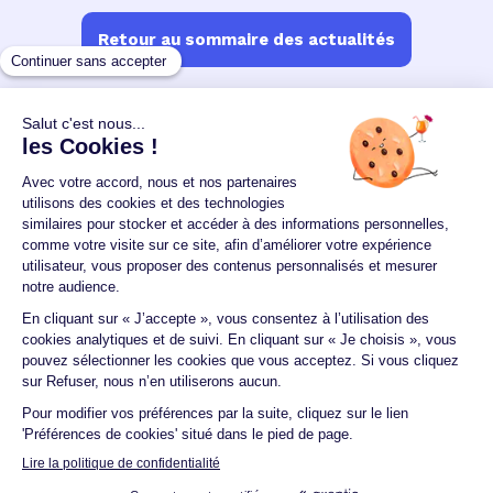
Retour au sommaire des actualités
Un crédit vous engage et doit être remboursé.
Vérifiez vos capacités de remboursement avant de
vous engager.
Aucun versement, de quelque nature que ce soit, ne
peut être exigé d'un particulier avant l'obtention
d'un ou plusieurs prêts d'argent.
© 2026 Guide du crédit •
Plan du site
•
Mentions
légales
•
Accessibilité
•
Contact