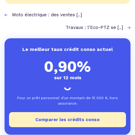
Moto électrique : des ventes [..]
Travaux : l'Eco-PTZ se [..]
Le meilleur taux crédit conso actuel
0,90%
sur 12 mois
Pour un prêt personnel d'un montant de
15 000
€, hors
assurance.
Comparer les crédits conso