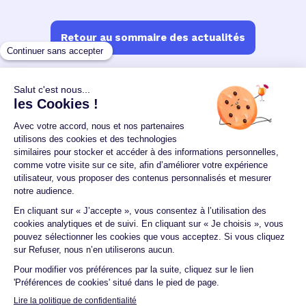
Retour au sommaire des actualités
Un crédit vous engage et doit être remboursé.
Vérifiez vos capacités de remboursement avant de
vous engager.
Aucun versement, de quelque nature que ce soit, ne
peut être exigé d'un particulier avant l'obtention
d'un ou plusieurs prêts d'argent.
© 2026 Guide du crédit •
Plan du site
•
Mentions
légales
•
Accessibilité
•
Contact