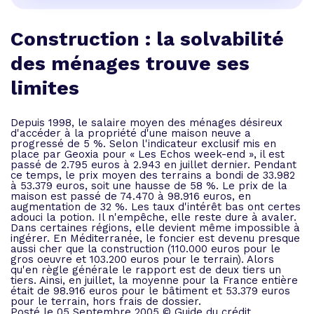
Construction : la solvabilité
des ménages trouve ses
limites
Depuis 1998, le salaire moyen des ménages désireux
d'accéder à la propriété d'une maison neuve a
progressé de 5 %. Selon l'indicateur exclusif mis en
place par Geoxia pour « Les Echos week-end », il est
passé de 2.795 euros à 2.943 en juillet dernier. Pendant
ce temps, le prix moyen des terrains a bondi de 33.982
à 53.379 euros, soit une hausse de 58 %. Le prix de la
maison est passé de 74.470 à 98.916 euros, en
augmentation de 32 %. Les taux d'intérêt bas ont certes
adouci la potion. Il n'empêche, elle reste dure à avaler.
Dans certaines régions, elle devient même impossible à
ingérer. En Méditerranée, le foncier est devenu presque
aussi cher que la construction (110.000 euros pour le
gros oeuvre et 103.200 euros pour le terrain). Alors
qu'en règle générale le rapport est de deux tiers un
tiers. Ainsi, en juillet, la moyenne pour la France entière
était de 98.916 euros pour le bâtiment et 53.379 euros
pour le terrain, hors frais de dossier.
Posté le 05 Septembre 2005 © Guide du crédit