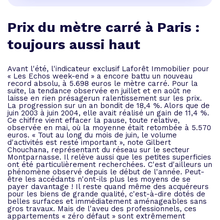
Prix du mètre carré à Paris :
toujours aussi haut
Avant l'été, l'indicateur exclusif Laforêt Immobilier pour
« Les Echos week-end » a encore battu un nouveau
record absolu, à 5.698 euros le mètre carré. Pour la
suite, la tendance observée en juillet et en août ne
laisse en rien présagerun ralentissement sur les prix.
La progression sur un an bondit de 18,4 %. Alors que de
juin 2003 à juin 2004, elle avait réalisé un gain de 11,4 %.
Ce chiffre vient effacer la pause, toute relative,
observée en mai, où la moyenne était retombée à 5.570
euros. « Tout au long du mois de juin, le volume
d'activités est resté important », note Gilbert
Chouchana, représentant du réseau sur le secteur
Montparnasse. Il relève aussi que les petites superficies
ont été particulièrement recherchées. C'est d'ailleurs un
phénomène observé depuis le début de l'année. Peut-
être les accédants n'ont-ils plus les moyens de se
payer davantage ! Il reste quand même des acquéreurs
pour les biens de grande qualité, c'est-à-dire dotés de
belles surfaces et immédiatement aménageables sans
gros travaux. Mais de l'aveu des professionnels, ces
appartements « zéro défaut » sont extrêmement