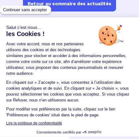
Retour au sommaire des actualités
Un crédit vous engage et doit être remboursé.
Vérifiez vos capacités de remboursement avant de
vous engager.
Aucun versement, de quelque nature que ce soit, ne
peut être exigé d'un particulier avant l'obtention
d'un ou plusieurs prêts d'argent.
© 2026 Guide du crédit •
Plan du site
•
Mentions
légales
•
Accessibilité
•
Contact