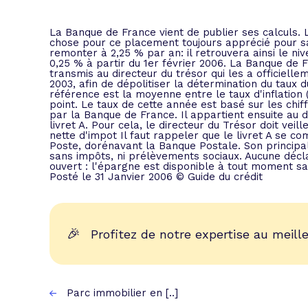
L'acte de
Tous les 
La Banque de France vient de publier ses calculs. 
chose pour ce placement toujours apprécié pour sa d
remonter à 2,25 % par an: il retrouvera ainsi le nive
0,25 % à partir du 1er février 2006. La Banque de Fr
Trouvez votre prêt conso au meilleur
Bénéficiez de notre expertise en reg
transmis au directeur du trésor qui les a officiel
2003, afin de dépolitiser la détermination du taux du
Profitez de notre expertise au meilleu
référence est la moyenne entre le taux d'inflation 
point. Le taux de cette année est basé sur les chi
par la Banque de France. Il appartient ensuite au d
livret A. Pour cela, le directeur du Trésor doit ve
nette d'impot Il faut rappeler que le livret A se c
Poste, dorénavant la Banque Postale. Son principal
sans impôts, ni prélèvements sociaux. Aucune décla
ouvert : l'épargne est disponible à tout moment sa
Posté le 31 Janvier 2006 © Guide du crédit
🎉
Profitez de notre expertise au meille
Parc immobilier en [..]