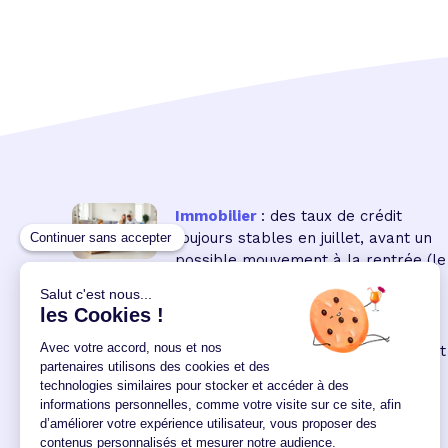
Immobilier
: des taux de crédit
toujours stables en juillet, avant un
possible mouvement à la rentrée
(le
16 18:00:00/07/2026)
Immobilier neuf
: la remontée des
taux réduit encore le pouvoir d'achat
des acquéreurs
(le 04
12:00:00/06/2026)