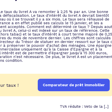
 vente et le remboursement
Toutes les simulations d
Toutes les simulations d
Tou
immobilier
outils prêt immobilier
Le taux du livret A va remonter à 2,25 % par an. Une bonne
éfiscalisation. Le taux d'intérêt du livret A devrait bientôt
au où il se trouvait il y a six mois. Le taux sera réhaussé de
ance a en effet publié ses calculs le 15 janvier, et les a
 taux !
roupement de crédits
lement acceptés. Comment est déterminé ce taux ? Depuis aou
 livret A, celui-ci est indexé sur un taux de référence. Cette
r taux !
(hors tabac) et le taux d'intérêt à court terme majoré de 0,2
ffres du mois de novembre dernier. Les chiffres sont calculés
irecteur du Trésor de statuer en dernier ressort sur le taux 
iller à préserver le pouvoir d'achat des ménages. Une épargne
ommercialise uniquement qu'à la Caisse d'Epargne et à la
 intérêt est de permettre d'épargner jusqu'à 15 300 euros,
ration n'est nécessaire. De plus, le livret A est un placemen
ns condition.
ur taux !
Comparateur de prêt immobilier
TVA réduite : Veto de la [..]