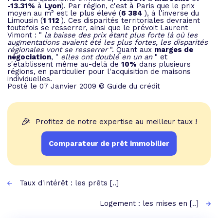
-13.31%
à
Lyon
). Par région, c'est à Paris que le prix
moyen au m² est le plus élevé (
6 384 
), à l'inverse du
Limousin (
1 112 
). Ces disparités territoriales devraient
toutefois se resserrer, ainsi que le prévoit Laurent
Vimont : "
la baisse des prix étant plus forte là où les
augmentations avaient été les plus fortes, les disparités
régionales vont se resserrer
". Quant aux
marges de
négociation
, "
elles ont doublé en un an
" et
s'établissent même au-delà de
10%
dans plusieurs
régions, en particulier pour l'acquisition de maisons
individuelles.
Posté le 07 Janvier 2009 © Guide du crédit
🎉
Profitez de notre expertise au meilleur taux !
Comparateur de prêt immobilier
Taux d'intérêt : les prêts [..]
Logement : les mises en [..]