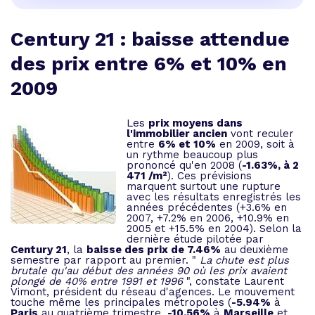
Century 21 : baisse attendue
des prix entre 6% et 10% en
2009
Les
prix moyens dans
l'immobilier
ancien
vont reculer
entre
6% et 10%
en 2009, soit à
un rythme beaucoup plus
prononcé qu'en 2008 (
-1.63%, à 2
471 /m²
). Ces prévisions
marquent surtout une rupture
avec les résultats enregistrés les
années précédentes (+3.6% en
2007, +7.2% en 2006, +10.9% en
2005 et +15.5% en 2004). Selon la
dernière étude pilotée par
Century 21
, la
baisse des prix de 7.46%
au deuxième
semestre par rapport au premier. "
La chute est plus
brutale qu'au début des années 90 où les prix avaient
plongé de 40% entre 1991 et 1996
", constate Laurent
Vimont, président du réseau d'agences. Le mouvement
touche même les principales métropoles (
-5.94%
à
Paris
au quatrième trimestre,
-10.56%
à
Marseille
et