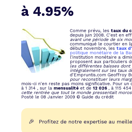
L'acte de
à 4.95%
Tous les 
Trouvez votre prêt conso au meilleur
Bénéficiez de notre expertise en reg
Comme prévu, les
taux du c
depuis juin 2008. C'est en ef
Profitez de notre expertise au meilleu
avant une période de six mo
communiqué le courtier en l
début novembre, les
taux d
politique monétaire de la B
l'institution monétaire a dim
proposent aux particuliers de
les différentes baisses dont
intégralement sur les taux de
d'Empruntis.com Geoffroy B
pour reconstituer leurs mar
mois-ci n'en reste pas moins significative. Pour un 
à 1 314 , sur la
mensualité
et de
12 026 
, à 115 454 
cette rentrée que tout le monde pressentait moro
Posté le 08 Janvier 2009 © Guide du crédit
🎉
Profitez de notre expertise au meille