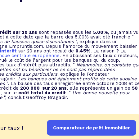
 vente et le remboursement
Toutes les simulations d
Toutes les simulations d
Tou
immobilier
outils prêt immobilier
 taux !
roupement de crédits
rédit sur 20 ans
sont repassés sous les
5.00%
, du jamais vu
fet à cette date que la barre des 5.00% avait été franchie "
r taux !
is de hausses quasi-discontinues
", explique dans un
igne Empruntis.com. Depuis l'amorce du mouvement baissier
'intérêt
sur 20 ans ont reculé de
0.45%
. La raison ? La
anque centrale européenne
. En abaissant ses taux directeurs,
inué le coût de l'argent pour les banques qui du coup,
s taux d'intérêt plus attractifs. "
Néanmoins, on constate qu
 elles ont pu bénéficier ne se sont pas répercutées
s crédits aux particuliers
, explique le Fondateur
ragadir.
Les banques ont également profité de cette aubaine
ges
". La baisse des taux enregistrée entre octobre 2008 et c
crédit de
200 000  sur 20 ans
, elle représente un gain de
50 
, sur le
coût total du crédit
. "
Une bonne nouvelle pour
se
", conclut Geoffroy Bragadir.
ur taux !
Comparateur de prêt immobilier