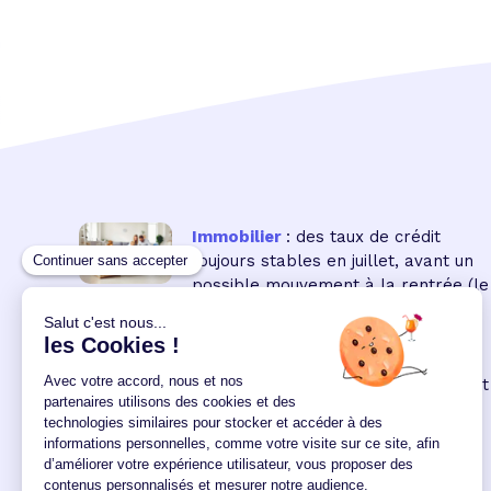
Immobilier
: des taux de crédit
toujours stables en juillet, avant un
possible mouvement à la rentrée
(le
16 18:00:00/07/2026)
Immobilier neuf
: la remontée des
taux réduit encore le pouvoir d'achat
des acquéreurs
(le 04
12:00:00/06/2026)