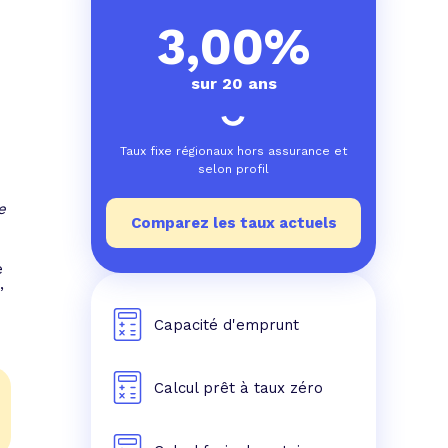
e prêt
e crédit conso
tes les simulations de rachat de crédit
3,00%
sur 20 ans
Taux fixe régionaux hors assurance et
selon profil
e
Comparez les taux actuels
e
,
Capacité d'emprunt
Calcul prêt à taux zéro