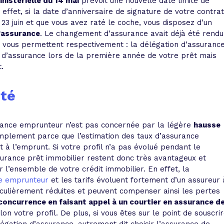
nistérielle du 14 mai
prévoit une nouvelle date limite de
n effet, si la date d’anniversaire de signature de votre contrat
 23 juin et que vous avez raté le coche, vous disposez d’un
d’assurance
. Le changement d’assurance avait déjà été rendu
 vous permettent respectivement : la délégation d’assuranc
t d’assurance lors de la première année de votre prêt mais
.
nté
rance emprunteur n’est pas concernée par la légère
hausse
implement parce que l’estimation des taux d’assurance
t à l’emprunt. Si votre profil n’a pas évolué pendant le
urance prêt immobilier restent donc très avantageux et
 l’ensemble de votre crédit immobilier. En effet, la
ce emprunteur
et les tarifs évoluent fortement d’un assureur 
iculièrement réduites et peuvent compenser ainsi les pertes
a concurrence en faisant appel à un courtier en assurance d
on votre profil. De plus, si vous êtes sur le point de souscri