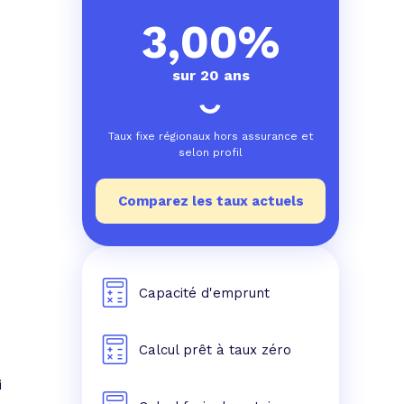
e prêt
e crédit conso
tes les simulations de rachat de crédit
3,00%
sur 20 ans
Taux fixe régionaux hors assurance et
selon profil
Comparez les taux actuels
Capacité d'emprunt
Calcul prêt à taux zéro
i