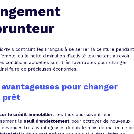
 vente et le remboursement
Toutes les simulations d
Toutes les simulations d
Tou
hangement
immobilier
outils prêt immobilier
prunteur
 taux !
roupement de crédits
r taux !
vid-19 a contraint les Français à se serrer la ceinture pendant
emploi ou la nette diminution d’activité les incitent à revoir
es conditions actuelles sont très favorables pour changer
insi faire de précieuses économies.
s avantageuses pour changer
 prêt
sur le crédit immobilier
. Les taux poursuivent leur
usement le
seuil d’endettement
pour octroyer de nouveaux
t devenues très avantageuses depuis le mois de mai en ce qu