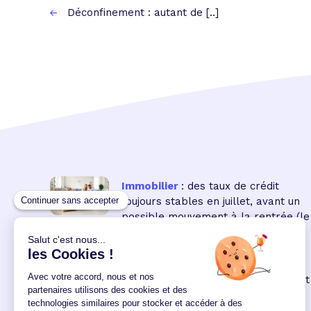
Déconfinement : autant de [..]
Immobilier
: des taux de crédit
toujours stables en juillet, avant un
possible mouvement à la rentrée
(le
16 18:00:00/07/2026)
Immobilier neuf
: la remontée des
taux réduit encore le pouvoir d'achat
des acquéreurs
(le 04
12:00:00/06/2026)