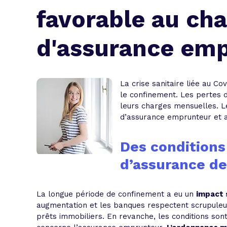
L'acte de
favorable au c
Tous les 
d'assurance em
Trouvez votre prêt conso au meilleur
Bénéficiez de notre expertise en reg
Profitez de notre expertise au meilleu
La crise sanitaire liée au Co
le confinement. Les pertes d’
leurs charges mensuelles. L
d’assurance emprunteur et a
Des condition
d’assurance de
La longue période de confinement a eu un
impact 
augmentation et les banques respectent scrupule
prêts immobiliers. En revanche, les conditions son