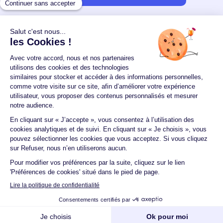
Un crédit vous engage et doit être remboursé.
Vérifiez vos capacités de remboursement avant de
vous engager.
Aucun versement, de quelque nature que ce soit, ne
peut être exigé d'un particulier avant l'obtention
d'un ou plusieurs prêts d'argent.
© 2026 Guide du crédit •
Plan du site
•
Mentions
légales
•
Accessibilité
•
Contact