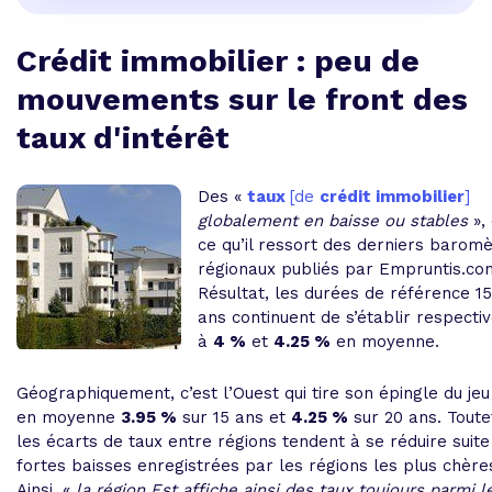
Crédit immobilier : peu de
mouvements sur le front des
taux d'intérêt
Des «
taux
[de
crédit immobilier
]
globalement en baisse ou stables
», 
ce qu’il ressort des derniers barom
régionaux publiés par Empruntis.co
Résultat, les durées de référence 15
ans continuent de s’établir respect
à
4 %
et
4.25 %
en moyenne.
Géographiquement, c’est l’Ouest qui tire son épingle du je
en moyenne
3.95 %
sur 15 ans et
4.25 %
sur 20 ans. Toutef
les écarts de taux entre régions tendent à se réduire suite
fortes baisses enregistrées par les régions les plus chère
Ainsi, «
la région Est affiche ainsi des taux toujours parmi l