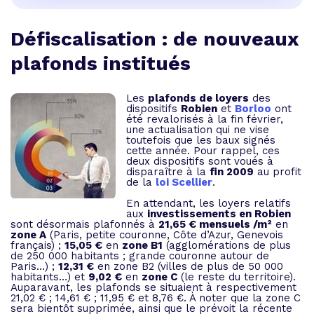
Défiscalisation : de nouveaux
plafonds institués
Les
plafonds de loyers
des
dispositifs
Robien
et
Borloo
ont
été revalorisés à la fin février,
une actualisation qui ne vise
toutefois que les baux signés
cette année. Pour rappel, ces
deux dispositifs sont voués à
disparaître à la
fin 2009
au profit
de la
loi Scellier
.
En attendant, les loyers relatifs
aux
investissements en Robien
sont désormais plafonnés à
21,65 € mensuels /m²
en
zone A
(Paris, petite couronne, Côte d’Azur, Genevois
français) ;
15,05 €
en
zone B1
(agglomérations de plus
de 250 000 habitants ; grande couronne autour de
Paris...) ;
12,31 €
en zone B2 (villes de plus de 50 000
habitants…) et
9,02 €
en
zone C
(le reste du territoire).
Auparavant, les plafonds se situaient à respectivement
21,02 € ; 14,61 € ; 11,95 € et 8,76 €. À noter que la zone C
sera bientôt supprimée, ainsi que le prévoit la récente