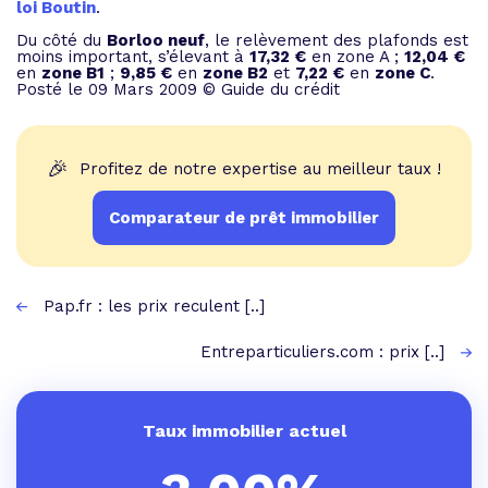
loi Boutin
.
Du côté du
Borloo neuf
, le relèvement des plafonds est
moins important, s’élevant à
17,32 €
en zone A ;
12,04 €
en
zone B1
;
9,85 €
en
zone B2
et
7,22 €
en
zone C
.
Posté le 09 Mars 2009 © Guide du crédit
🎉
Profitez de notre expertise au meilleur taux !
Comparateur de prêt immobilier
Pap.fr : les prix reculent [..]
Entreparticuliers.com : prix [..]
Taux immobilier actuel