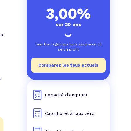
e prêt
e crédit conso
tes les simulations de rachat de crédit
3,00%
sur 20 ans
es
Taux fixe régionaux hors assurance et
selon profil
Comparez les taux actuels
s
Capacité d'emprunt
Calcul prêt à taux zéro