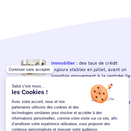
Immobilier
: des taux de crédit
toujours stables en juillet, avant un
possible mouvement à la rentrée
(le
16 18:00:00/07/2026)
Immobilier neuf
: la remontée des
taux réduit encore le pouvoir d'achat
des acquéreurs
(le 04
12:00:00/06/2026)