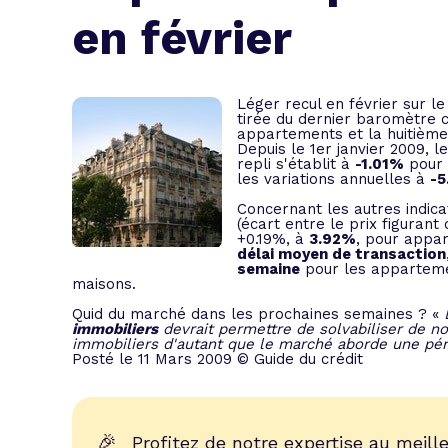
L'acte de
en février
Tous les 
Trouvez votre prêt conso au meilleur
Bénéficiez de notre expertise en reg
Léger recul en février sur l
tirée du dernier baromètre 
Profitez de notre expertise au meilleu
appartements et la huitième
Depuis le 1er janvier 2009, 
repli s'établit à
-1.01%
pour 
les variations annuelles à
-
Concernant les autres indic
(écart entre le prix figurant 
+0.19%, à
3.92%
, pour appa
délai moyen de transaction
semaine
pour les appartemen
maisons.
Quid du marché dans les prochaines semaines ? «
immobiliers
devrait permettre de solvabiliser de no
immobiliers d'autant que le marché aborde une pér
Posté le 11 Mars 2009 © Guide du crédit
🎉
Profitez de notre expertise au meille