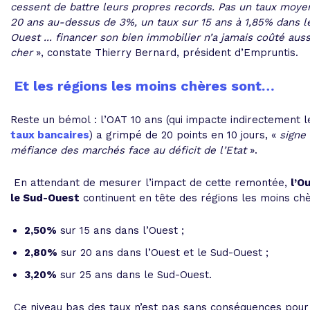
cessent de battre leurs propres records. Pas un taux moye
20 ans au-dessus de 3%, un taux sur 15 ans à 1,85% dans 
Ouest ... financer son bien immobilier n’a jamais coûté aus
cher
», constate Thierry Bernard, président d’Empruntis.
Et les régions les moins chères sont…
Reste un bémol : l’OAT 10 ans (qui impacte indirectement l
taux bancaires
) a grimpé de 20 points en 10 jours, «
signe 
méfiance des marchés face au déficit de l’Etat
».
En attendant de mesurer l’impact de cette remontée,
l’O
le Sud-Ouest
continuent en tête des régions les moins ch
2,50%
sur 15 ans dans l’Ouest ;
2,80%
sur 20 ans dans l’Ouest et le Sud-Ouest ;
3,20%
sur 25 ans dans le Sud-Ouest.
Ce niveau bas des taux n’est pas sans conséquences pour