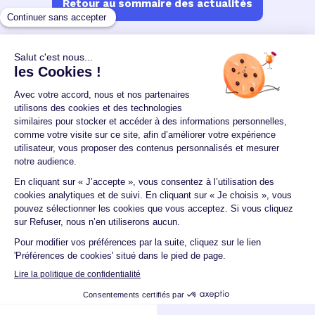
Retour au sommaire des actualités
Un crédit vous engage et doit être remboursé.
Vérifiez vos capacités de remboursement avant de
vous engager.
Aucun versement, de quelque nature que ce soit, ne
peut être exigé d'un particulier avant l'obtention
d'un ou plusieurs prêts d'argent.
© 2026 Guide du crédit •
Plan du site
•
Mentions
légales
•
Accessibilité
•
Contact