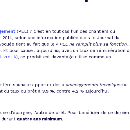
 vente et le remboursement
Toutes les simulations d
Toutes les simulations d
Tou
immobilier
outils prêt immobilier
 taux !
roupement de crédits
ogement
(PEL) ? C’est en tout cas l’un des chantiers du
 2014, selon une information publiée dans le Journal du
r taux !
voquée tient au fait que le «
PEL ne remplit plus sa fonction, 
. Et pour cause : aujourd’hui, avec un taux de rémunération d
Livret A
), ce produit est davantage utilisé comme un
nistère souhaite apporter des «
aménagements techniques
».
nt du taux du prêt à
3.5 %
, contre 4.2 % aujourd’hui.
une d’épargne, l’autre de prêt. Pour bénéficier de ce dernier
r durant
quatre ans minimum
.