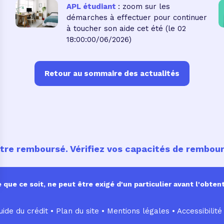
APL étudiant
: zoom sur les
démarches à effectuer pour continuer
à toucher son aide cet été
(le 02
18:00:00/06/2026)
Retour au sommaire des actualités
être remboursé. Vérifiez vos capacités de rembo
ue ce soit, ne peut être exigé d'un particulier avant l'obtent
ide du crédit •
Plan du site
•
Mentions légales
•
Accessibilité