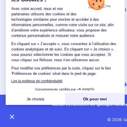
Immobilier neuf
: la remontée des
taux réduit encore le pouvoir d'achat
des acquéreurs
(le 04
12:00:00/06/2026)
Un crédit vous engage et doit 
Aucun versement, de quelque nature q
© 2026 Gu