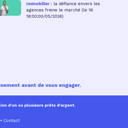
Immobilier
: la défiance envers les
agences freine le marché
(le 18
18:00:00/05/2026)
ursement avant de vous engager.
ion d'un ou plusieurs prêts d'argent.
•
Contact