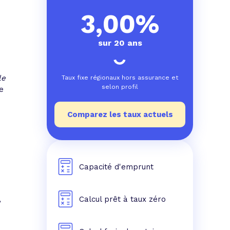
e prêt
e crédit conso
tes les simulations de rachat de crédit
3,00%
sur 20 ans
le
Taux fixe régionaux hors assurance et
selon profil
e
Comparez les taux actuels
Capacité d'emprunt
Calcul prêt à taux zéro
,