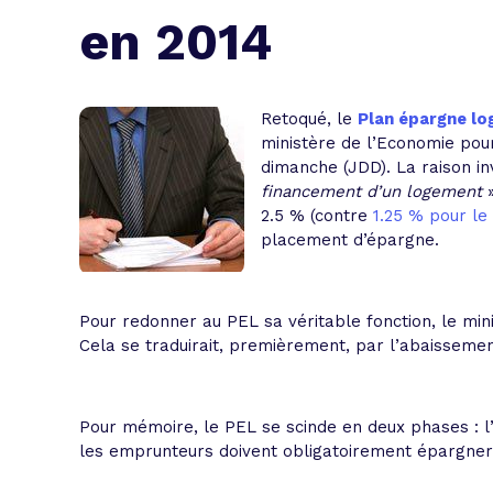
L'acte de
en 2014
Tous les 
Trouvez votre prêt conso au meilleur
Bénéficiez de notre expertise en reg
Retoqué, le
Plan épargne l
ministère de l’Economie pour
Profitez de notre expertise au meilleu
dimanche (JDD). La raison in
financement d’un logement
»
2.5 % (contre
1.25 % pour le 
placement d’épargne.
Pour redonner au PEL sa véritable fonction, le mi
Cela se traduirait, premièrement, par l’abaisseme
Pour mémoire, le PEL se scinde en deux phases : l’
les emprunteurs doivent obligatoirement épargne