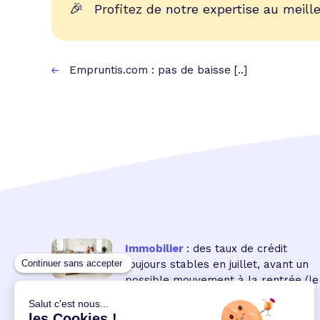
🎉
Profitez de notre expertise au meille
Empruntis.com : pas de baisse [..]
Immobilier
: des taux de crédit
toujours stables en juillet, avant un
possible mouvement à la rentrée
(le
16 18:00:00/07/2026)