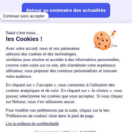
Retour au sommaire des actualités
Un crédit vous engage et doit être remboursé.
Vérifiez vos capacités de remboursement avant de
vous engager.
Aucun versement, de quelque nature que ce soit, ne
peut être exigé d'un particulier avant l'obtention
d'un ou plusieurs prêts d'argent.
© 2026 Guide du crédit •
Plan du site
•
Mentions
légales
•
Accessibilité
•
Contact