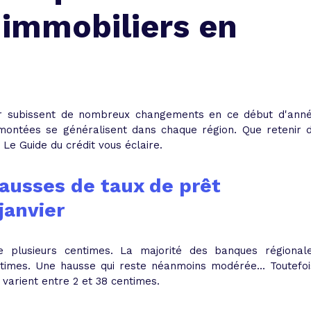
 vente et le remboursement
Toutes les simulations d
Toutes les simulations d
Tou
 immobiliers en
immobilier
outils prêt immobilier
 taux !
roupement de crédits
r taux !
r
subissent de nombreux changements en ce début d'ann
remontées se généralisent dans chaque région. Que retenir 
 Le Guide du crédit vous éclaire.
ausses de taux de prêt
janvier
 plusieurs centimes. La majorité des banques régional
times
.
Une hausse qui reste néanmoins modérée... Toutefoi
 varient entre 2 et 38 centimes.