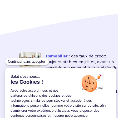
Immobilier
: des taux de crédit
toujours stables en juillet, avant un
possible mouvement à la rentrée
(le
16 18:00:00/07/2026)
Immobilier neuf
: la remontée des
taux réduit encore le pouvoir d'achat
des acquéreurs
(le 04
12:00:00/06/2026)