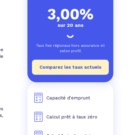
e prêt
e crédit conso
tes les simulations de rachat de crédit
3,00%
sur 20 ans
Taux fixe régionaux hors assurance et
ée
selon profil
de
Comparez les taux actuels
Capacité d'emprunt
es
s,
Calcul prêt à taux zéro