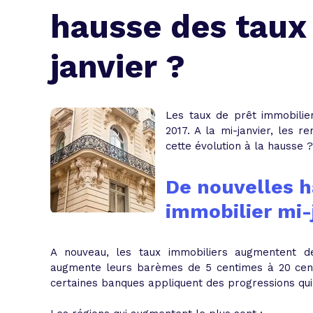
L'acte de
hausse des taux
Tous les 
janvier ?
Trouvez votre prêt conso au meilleur
Bénéficiez de notre expertise en reg
Profitez de notre expertise au meilleu
Les taux de prêt immobilie
2017. A la mi-janvier, les 
cette évolution à la hausse ?
De nouvelles h
immobilier mi-
A nouveau, les taux immobiliers augmentent de
augmente leurs barèmes de
5 centimes à 20 cen
certaines banques appliquent des progressions qui