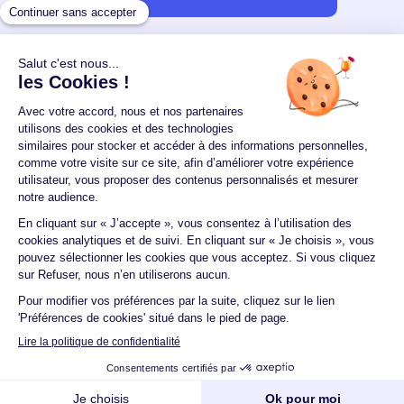
Un crédit vous engage et doit être remboursé.
Vérifiez vos capacités de remboursement avant de
vous engager.
Aucun versement, de quelque nature que ce soit, ne
peut être exigé d'un particulier avant l'obtention
d'un ou plusieurs prêts d'argent.
© 2026 Guide du crédit •
Plan du site
•
Mentions
légales
•
Accessibilité
•
Contact