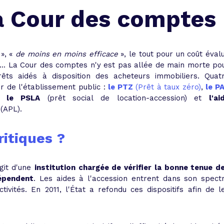
 vente et le remboursement
Toutes les simulations d
Toutes les simulations d
Tou
la Cour des comptes
immobilier
outils prêt immobilier
 taux !
roupement de crédits
», «
de moins en moins efficace
», le tout pour un coût éval
... La Cour des comptes n'y est pas allée de main morte po
r taux !
rêts aidés à disposition des acheteurs immobiliers. Quat
ur de l'établissement public :
le PTZ
(Prêt à taux zéro)
,
le P
,
le PSLA
(prêt social de location-accession) et
l'ai
(APL).
ritiques ?
git d'une
institution chargée de vérifier la bonne tenue d
épendent
. Les aides à l'accession entrent dans son spect
tivités. En 2011, l'État a refondu ces dispositifs afin de l