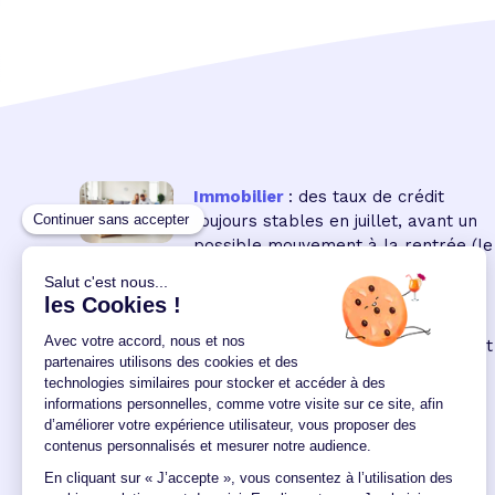
Immobilier
: des taux de crédit
toujours stables en juillet, avant un
possible mouvement à la rentrée
(le
16 18:00:00/07/2026)
Immobilier neuf
: la remontée des
taux réduit encore le pouvoir d'achat
des acquéreurs
(le 04
12:00:00/06/2026)