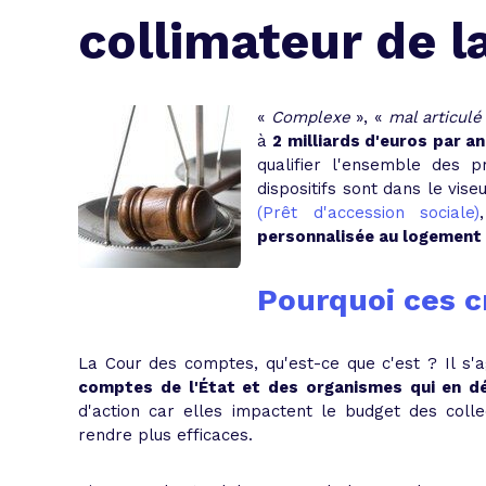
L'acte de
collimateur de 
Tous les 
Trouvez votre prêt conso au meilleur
Bénéficiez de notre expertise en reg
«
Complexe
», «
mal articulé
à
2 milliards d'euros par an
Profitez de notre expertise au meilleu
qualifier l'ensemble des p
dispositifs sont dans le vise
(Prêt d'accession sociale)
personnalisée au logement
Pourquoi ces c
La Cour des comptes, qu'est-ce que c'est ? Il s'a
comptes de l'État et des organismes qui en d
d'action car elles impactent le budget des collec
rendre plus efficaces.