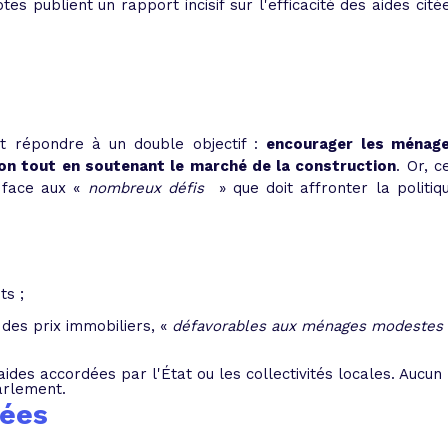
s publient un rapport incisif sur l'efficacité des aides cité
nt répondre à un double objectif :
encourager les ménag
ion tout en soutenant le marché de la construction
. Or, c
face aux
«
nombreux défis
»
que doit affronter la politiq
ts ;
e des prix immobiliers,
«
défavorables aux ménages modestes
 aides accordées par l'État ou les collectivités locales. Aucun
Parlement.
rées