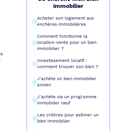
e prêt
e crédit conso
tes les simulations de rachat de crédit
immobilier
Acheter son logement aux
enchères immobilières
Comment fonctionne la
location-vente pour un bien
immobilier ?
ts
4
Investissement locatif :
comment trouver son bien ?
J'achète un bien immobilier
ancien
J'achète via un programme
immobilier neuf
Les critères pour estimer un
bien immobilier