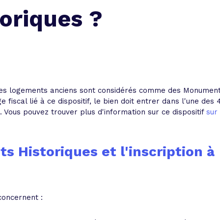
 vente et le remboursement
Toutes les simulations d
Toutes les simulations d
Tou
oriques ?
immobilier
outils prêt immobilier
 taux !
roupement de crédits
r taux !
 les logements anciens sont considérés comme des Monumen
fiscal lié à ce dispositif, le bien doit entrer dans l'une des 
. Vous pouvez trouver plus d'information sur ce dispositif
sur
s Historiques et l'inscription à
concernent :