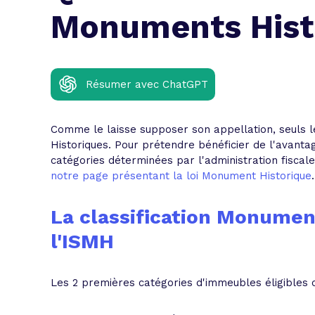
L'acte de
Monuments Hist
Tous les 
Trouvez votre prêt conso au meilleur
Bénéficiez de notre expertise en reg
Résumer avec ChatGPT
Profitez de notre expertise au meilleu
Comme le laisse supposer son appellation, seuls
Historiques. Pour prétendre bénéficier de l'avantage 
catégories déterminées par l'administration fiscale
notre page présentant la loi Monument Historique
.
La classification Monument
l'ISMH
Les 2 premières catégories d'immeubles éligibles 