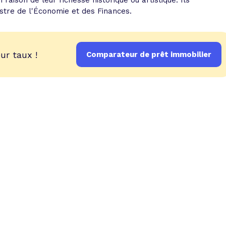
raison de leur richesse historique ou artistique. Ils
istre de l'Économie et des Finances.
ur taux !
Comparateur de prêt immobilier