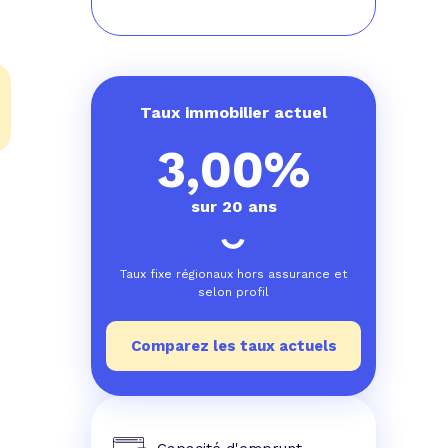
Taux immobilier actuel
3,00%
sur 20 ans
Taux fixe régionaux hors assurance et
selon profil
Comparez les taux actuels