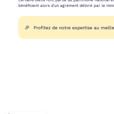
Certains biens font partie du patrimoine national en 
bénéficient alors d'un agrément délivré par le min
🎉
Profitez de notre expertise au meille