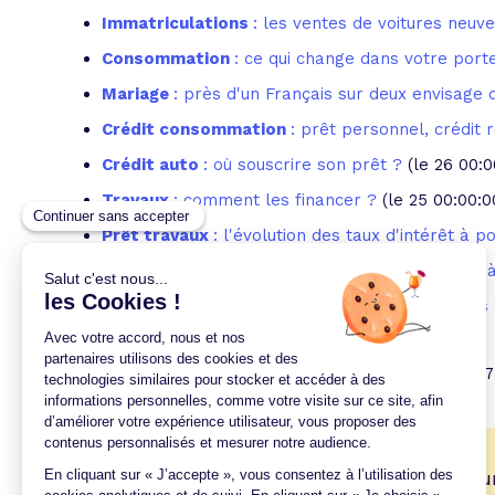
Immatriculations
: les ventes de voitures neuve
Consommation
: ce qui change dans votre porte
Mariage
: près d'un Français sur deux envisage d
Crédit consommation
: prêt personnel, crédit 
Crédit auto
: où souscrire son prêt ?
(le 26 00:
Travaux
: comment les financer ?
(le 25 00:00:
Prêt travaux
: l'évolution des taux d'intérêt à p
Crédit auto
: appellation commerciale ou prêt 
Déménagement
: quel est le profil des Français
1
2
3
4
5
6
7
🎉
Trouvez votre prêt conso au meilleur