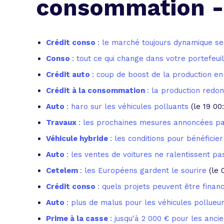
consommation -
L'acte de
Tous les 
Crédit conso
: le marché toujours dynamique s
Trouvez votre prêt conso au meilleur
Bénéficiez de notre expertise en reg
Conso
: tout ce qui change dans votre portefeui
Profitez de notre expertise au meilleu
Crédit auto
: coup de boost de la production e
Crédit à la consommation
: la production redo
Auto
: haro sur les véhicules polluants
(le 19 00
Travaux
: les prochaines mesures annoncées p
Véhicule hybride
: les conditions pour bénéficie
Auto
: les ventes de voitures ne ralentissent pa
Cetelem
: les Européens gardent le sourire
(le 
Crédit conso
: quels projets peuvent être fina
Auto
: plus de malus pour les véhicules pollueu
Prime à la casse
: jusqu'à 2 000 € pour les anci