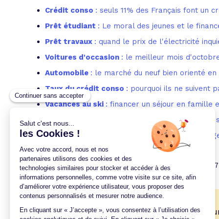
Crédit conso
: seuls 11% des Français font un c
Prêt étudiant
: Le moral des jeunes et le fina
Prêt travaux
: quand le prix de l'électricité inqu
Voitures d'occasion
: le meilleur mois d'octobr
Automobile
: le marché du neuf bien orienté en
Taux du crédit conso
: pourquoi ils ne suivent 
Vacances au ski
: financer un séjour en famille e
Meubles, électroménager, multimédia
: faut-i
Auto
: malus écologique 2020, le barème change
1
2
3
4
5
6
7
🎉
Trouvez votre prêt conso au meilleur