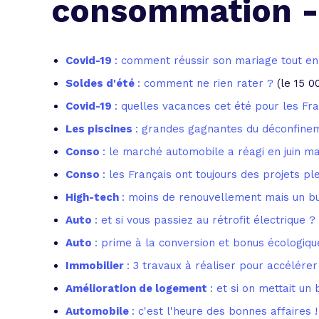
consommation -
L'acte de
Tous les 
Covid-19
: comment réussir son mariage tout en
Trouvez votre prêt conso au meilleur
Bénéficiez de notre expertise en reg
Soldes d'été
: comment ne rien rater ?
(le 15 0
Profitez de notre expertise au meilleu
Covid-19
: quelles vacances cet été pour les Fra
Les piscines
: grandes gagnantes du déconfinem
Conso
: le marché automobile a réagi en juin mai
Conso
: les Français ont toujours des projets ple
High-tech
: moins de renouvellement mais un b
Auto
: et si vous passiez au rétrofit électrique ?
Auto
: prime à la conversion et bonus écologiq
Immobilier
: 3 travaux à réaliser pour accélérer
Amélioration de logement
: et si on mettait un
Automobile
: c'est l'heure des bonnes affaires !